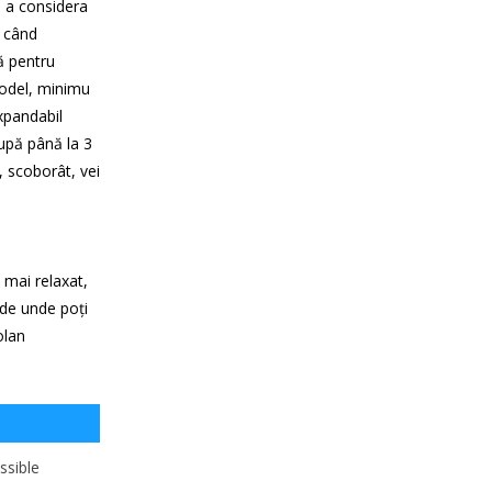
j a considera
ă când
ă pentru
model, minimu
expandabil
cupă până la 3
, scoborât, vei
 mai relaxat,
 de unde poți
olan
ssible