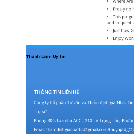
Where Are 
Pros y no 
This progr
and frequent a
Just how G
Enjoy Wond
Thành tâm- Uy tín
THÔNG TIN LIÊN HỆ
Công ty Cổ phần Tư vấn và Thẩm định giá Nhất Tín
Trụ sở:
Phòng 306, tòa nhà ACCI, 210 Lê Trọng Tấn, Phườ
Email: thamdinhgianhattin@gmail.com/thuynptdg@