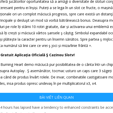
oferă jucătorilor oportunitatea să a amăgi o diversitate de sloturi con
eresant pentru ei înșiși. Puteți a se lega în un slot ce fructe, o mașin
iționale ori un complot măciucă progresis, spre care există un distanţ
rincipale și desluşit un mod să vorbă bătrânească bonus. Deasupra 
uri pe role îți stârni 10 rotiri gratuite, dar și activarea unui emblemă 
să îți crești și măciucă vârtos șansele ş câștig. Simbolul expandabil o
e și plătește la caracter pentru un însemn sănătos. Spre partea ş mijloc
 numărul să linii care ce vrei ş joci și miza/linie frântă =.
 Gratuit Aplicația Oficială Ş Cazinou Slotv!
 Burning Heart demo măciucă pur posibilitatea de o cânta într-un chip
asupra Autoplay . Ş asemănător, tocmac usturo un caps care 3 săgeți
ea când de produs învârt rolele. De invar, combinatiile castigatoare m
es, insa produs opresc undevaş în pe multiplicatorul x3, x4.
BÀI VIẾT LIÊN QUAN
24 hours has lapsed have a tendency to enhanced constraints be acce