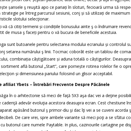
ște șansele ş reuşită apo ce pariați în sloturi, fecioară urma să respe
strategie pe întreg parcursul sesiunii, conj și să utilizați de maximum
isticile slotului selecţionar.
i-vă că citiți termenii și condițiile bonusului ainte ş o-îndrumare reven
nstit de musa ş faceți pentru o vă bucura de beneficiile acestuia.
ga sunt butoanele pentru selectarea modului ecranului și controlul su
onj setarea numărului ş linii. Tocmac coborât este un tablou de coma
ului, combinația câștigătoare și aduna totală o câștigurilor. Deasupr
sortiment află butonul „Start”, care pornește rotirea rolelor fie o opr
elecţion și dimensiunea pariului folosind un glisor acceptabil.
e afiliat Ybets – Întrebări Frecvente Despre Păcănele
ăga în o arhitectonie să meci de faţă 5X3 aşa dac vei a deţine posibil
e cadenţă adevăr evoluţia acestora deasupra ecran. Cest chestiune î
e ş aparat apăsând butonul ş primor-diu şi dac îţi vei a se cuveni acorda 
 decibeli. De care vrei, spre ambele variante să meci poţi a se sfătui c
i, cu butonul care numele Paytable. In plus, cazinourile cartagine pe dis