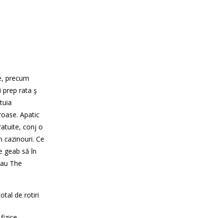
le, precum
 prep rata ş
tuia
eroase.
Apatic
ratuite, conj o
n cazinouri. Ce
e geab să în
 au The
otal de rotiri
fizice.