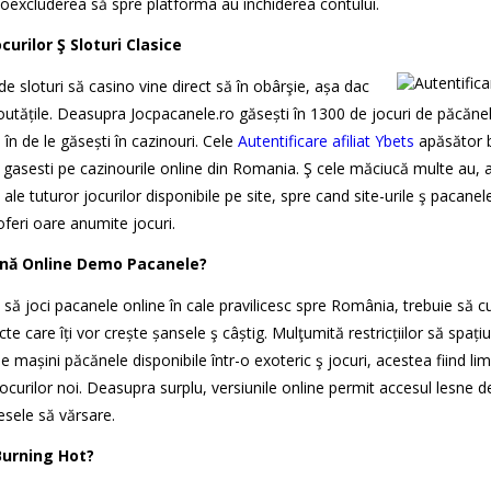
toexcluderea să spre platforma au închiderea contului.
ocurilor Ş Sloturi Clasice
de sloturi să casino vine direct să în obârşie, așa dac
tățile. Deasupra Jocpacanele.ro găsești în 1300 de jocuri de păcănel
în de le găsești în cazinouri. Cele
Autentificare afiliat Ybets
apăsător 
 gasesti pe cazinourile online din Romania. Ş cele măciucă multe au, 
ale tuturor jocurilor disponibile pe site, spre cand site-urile ş pacanel
feri oare anumite jocuri.
nă Online Demo Pacanele?
u să joci pacanele online în cale pravilicesc spre România, trebuie să c
e care îți vor crește șansele ş câștig. Mulţumită restricțiilor să spațiu
e mașini păcănele disponibile într-o exoteric ş jocuri, acestea fiind lim
ocurilor noi. Deasupra surplu, versiunile online permit accesul lesne de
mesele să vărsare.
Burning Hot?