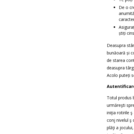
De o cre
anumită 
caracter
Asiguraț
știți ci
Deasupra stân
bunăoară și c
de starea cont
deasupra târg 
Acolo puteți s
Autentificar
Totul produs b
urmăreşti spr
iniţia rotiril
conj nivelul ş
plăţi a joculu