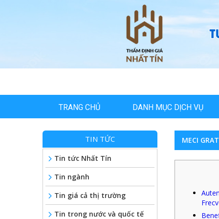
TRANG CHỦ
DANH MỤC DỊCH VỤ
TIN TỨC
MECI GRAT
Tin tức Nhất Tín
Tin ngành
Autent
Tin giá cả thị trường
Frecv
Tin trong nước và quốc tế
Benefi