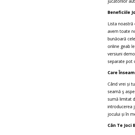
jucătorilor au
Beneficiile J
Lista noastră 
avem toate nou
bunăoară cele 
online geab le
versiuni demo 
separate pot o
Care Înseam
Când vrei și t
seamă ş aspect
sumă limitat d
introducerea j
jocului și în 
Cân Te Joci 