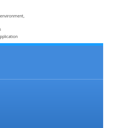
 environment,
s
pplication