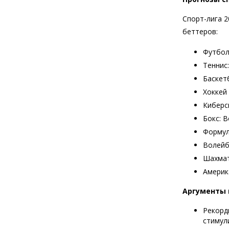
Спорт-лига 2
беттеров:
Футбол
Теннис
Баскет
Хоккей 
Киберс
Бокс: 
Формул
Волейб
Шахмат
Америк
Аргументы 
Рекорд
стимул