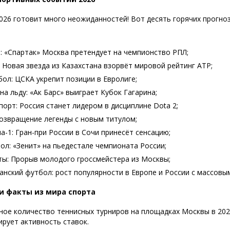
026 готовит много неожиданностей! Вот десять горячих прогно
: «Спартак» Москва претендует на чемпионство РПЛ;
: Новая звезда из Казахстана взорвёт мировой рейтинг ATP;
бол: ЦСКА укрепит позиции в Евролиге;
на льду: «Ак Барс» выиграет Кубок Гагарина;
порт: Россия станет лидером в дисциплине Dota 2;
Возвращение легенды с новым титулом;
а-1: Гран-при России в Сочи принесёт сенсацию;
ол: «Зенит» на пьедестале чемпионата России;
ы: Прорыв молодого гроссмейстера из Москвы;
анский футбол: рост популярности в Европе и России с массовы
и факты из мира спорта
ное количество теннисных турниров на площадках Москвы в 202
ирует активность ставок.