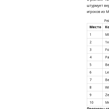
штурмует ве
игроков из М
Ре
Место
К
1
M
2
1x
3
Fo
4
Pa
5
Be
6
L
7
Be
8
Wi
9
Ze
10
Mo
Прогнозы с