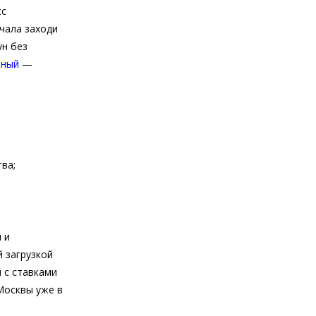
сс
чала заходи
ун без
ьный
—
ва;
 и
 загрузкой
 с ставками
Москвы уже в