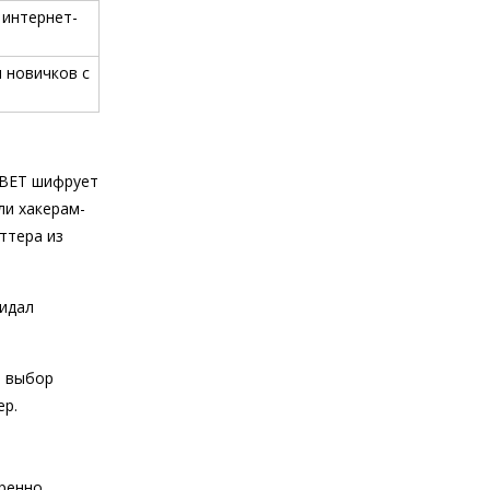
 интернет-
 новичков с
LBET шифрует
ли хакерам-
ттера из
жидал
й выбор
ер.
ренно