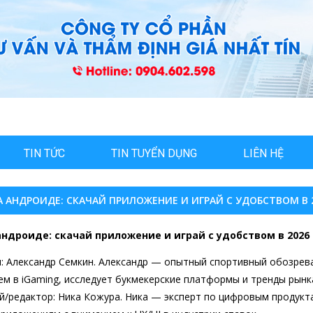
TIN TỨC
TIN TUYỂN DỤNG
LIÊN HỆ
А АНДРОИДЕ: СКАЧАЙ ПРИЛОЖЕНИЕ И ИГРАЙ С УДОБСТВОМ В 
андроиде: скачай приложение и играй с удобством в 2026
и:
Александр Семкин
. Александр — опытный спортивный обозрева
м в iGaming, исследует букмекерские платформы и тренды рынк
й/редактор:
Ника Кожура
. Ника — эксперт по цифровым продукт