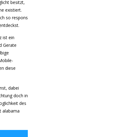
icht besitzt,
e existiert.
lich so respons
entdeckst.
 ist ein
id Gerate
lbige
Mobile-
en diese
nst, dabei
chtung doch in
glichkeit des
et alabama