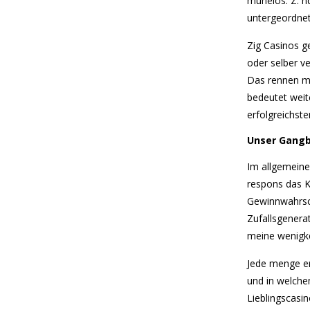
muhelos: Z. h
untergeordnet
Zig Casinos g
oder selber v
Das rennen ma
bedeutet weite
erfolgreichst
Unser Gangb
Im allgemeine
respons das 
Gewinnwahrsch
Zufallsgenera
meine wenigke
Jede menge er
und in welche
Lieblingscasi