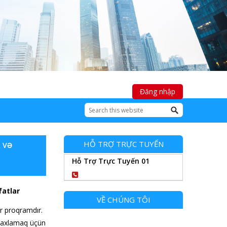
Đăng nhập
HỖ TRỢ TRỰC TUYẾN
R VƏ
Hỗ Trợ Trực Tuyến 01
0904102989
fatlar
VỀ CHÚNG TÔI
r proqramdır.
 saxlamaq üçün