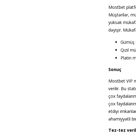
Mostbet platfo
Müştərilər, m
yüksək mükafa
dəyişir. Mükaf
Gümüş m
Qızıl m
Platin 
Sonuç
Mostbet VIP m
verilir. Bu s
çox faydalanm
çox faydalanm
etdiyi imkanla
əhəmiyyətli bi
Tez-tez veri