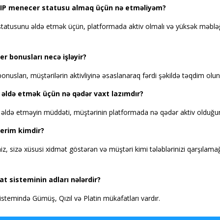
VIP menecer statusu almaq üçün nə etməliyəm?
tatusunu əldə etmək üçün, platformada aktiv olmalı və yüksək məbləğ
er bonusları necə işləyir?
nusları, müştərilərin aktivliyinə əsaslanaraq fərdi şəkildə təqdim olun
s əldə etmək üçün nə qədər vaxt lazımdır?
 əldə etməyin müddəti, müştərinin platformada nə qədər aktiv olduğun
erim kimdir?
z, sizə xüsusi xidmət göstərən və müştəri kimi tələblərinizi qarşılamağ
.
at sisteminin adları nələrdir?
stemində Gümüş, Qızıl və Platin mükafatları vardır.