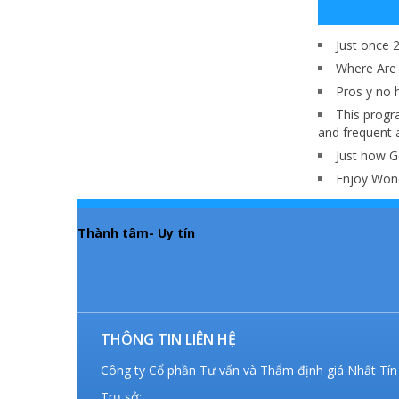
Just once 
Where Are 
Pros y no 
This progr
and frequent a
Just how G
Enjoy Wond
Thành tâm- Uy tín
THÔNG TIN LIÊN HỆ
Công ty Cổ phần Tư vấn và Thẩm định giá Nhất Tín
Trụ sở: