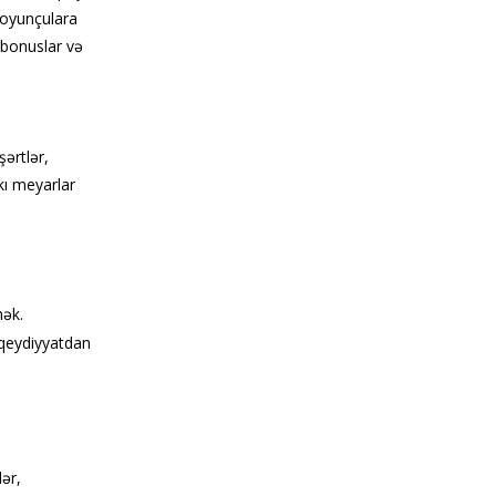
 oyunçulara
 bonuslar və
ərtlər,
akı meyarlar
mək.
 qeydiyyatdan
lər,