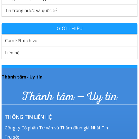
Tin trong nước và quốc tế
GIỚI THIỆU
Cam kết dịch vụ
Liên hệ
Thành tâm- Uy tín
Thành tâm – Uy tín
THÔNG TIN LIÊN HỆ
Công ty Cổ phần Tư vấn và Thẩm định giá Nhất Tín
Trụ sở: