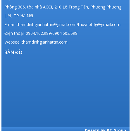
Phòng 306, tòa nhà ACCI, 210 Lê Trọng Tấn, Phường Phương
Liệt, TP Hà Nội
Email: thamdinhgianhattin@gmail.com/thuynptdg@gmail.com
Điện thoại: 0904.102.989/0904.602.598
Website: thamdinhgianhattin.com
BẢN ĐỒ
Design by RT Group