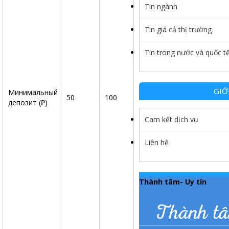
Tin ngành
Tin giá cả thị trường
Tin trong nước và quốc t
GIỚ
Минимальный
50
100
депозит (₽)
Cam kết dịch vụ
Liên hệ
Thành tâm- Uy tín
Thành tâ