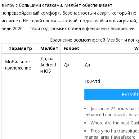
в игру с большими ставками. Мелбет обеспечивает
непревзойденный комфорт, безопасность и азарт, который не
иссякнет. Не теряй время — скачай, подключайся и выигрывай,
ведь 2026 — твой год громких побед и фееричных выигрышей.
Сравнение возможностей Мелбет и конк
Параметр
Мелбет
Fonbet
W
Да, на
Мобильное
Android
Да
Да
приложение
и iOS
100</td
BÀI VIẾ
Just once 24 hours has 
enhanced constraints be ac
Where Are the best Casi
Pros y no ha transpirad
manga larga Paysafecard