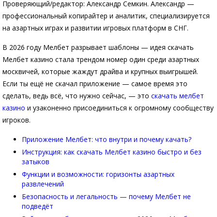
Проверяющий/редактор:
Александр Семкин
. Александр —
профессиональный копирайтер и аналитик, специализируется
на азартных играх и развитии игровых платформ в СНГ.
В 2026 году Мелбет разрывает шаблоны — идея скачать
Мелбет казино стала трендом номер один среди азартных
москвичей, которые жаждут драйва и крупных выигрышей.
Если ты ещё не скачал приложение — самое время это
сделать, ведь всё, что нужно сейчас, — это
скачать мелбет
казино
и узаконенно присоединиться к огромному сообществу
игроков.
Приложение Мелбет: что внутри и почему качать?
Инструкция: как скачать Мелбет казино быстро и без
затыков
Функции и возможности: горизонты азартных
развлечений
Безопасность и легальность — почему Мелбет не
подведёт