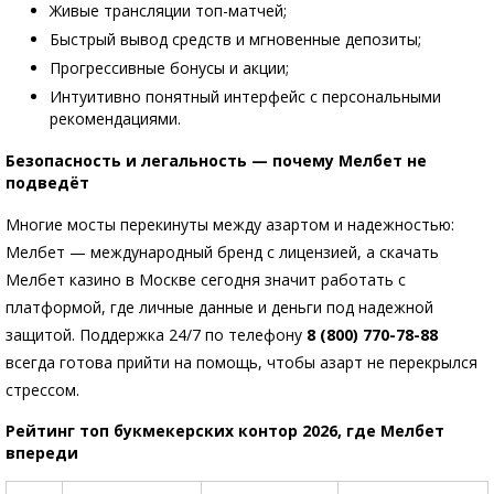
Живые трансляции топ-матчей;
Быстрый вывод средств и мгновенные депозиты;
Прогрессивные бонусы и акции;
Интуитивно понятный интерфейс с персональными
рекомендациями.
Безопасность и легальность — почему Мелбет не
подведёт
Многие мосты перекинуты между азартом и надежностью:
Мелбет — международный бренд с лицензией, а скачать
Мелбет казино в Москве сегодня значит работать с
платформой, где личные данные и деньги под надежной
защитой. Поддержка 24/7 по телефону
8 (800) 770-78-88
всегда готова прийти на помощь, чтобы азарт не перекрылся
стрессом.
Рейтинг топ букмекерских контор 2026, где Мелбет
впереди