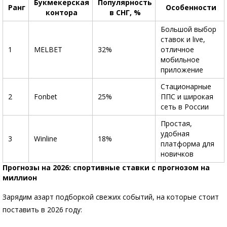
Букмекерская
Популярность
Ранг
Особенности
контора
в СНГ, %
Большой выбор
ставок и live,
1
MELBET
32%
отличное
мобильное
приложение
Стационарные
2
Fonbet
25%
ППС и широкая
сеть в России
Простая,
удобная
3
Winline
18%
платформа для
новичков
Прогнозы на 2026: спортивные ставки с прогнозом на
миллион
Зарядим азарт подборкой свежих событий, на которые стоит
поставить в 2026 году: