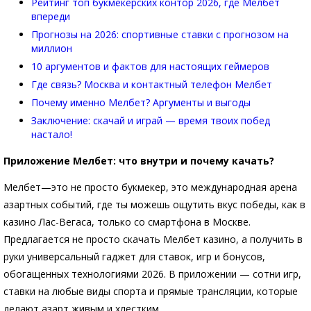
Рейтинг топ букмекерских контор 2026, где Мелбет
впереди
Прогнозы на 2026: спортивные ставки с прогнозом на
миллион
10 аргументов и фактов для настоящих геймеров
Где связь? Москва и контактный телефон Мелбет
Почему именно Мелбет? Аргументы и выгоды
Заключение: скачай и играй — время твоих побед
настало!
Приложение Мелбет: что внутри и почему качать?
Мелбет—это не просто букмекер, это международная арена
азартных событий, где ты можешь ощутить вкус победы, как в
казино Лас-Вегаса, только со смартфона в Москве.
Предлагается не просто скачать Мелбет казино, а получить в
руки универсальный гаджет для ставок, игр и бонусов,
обогащенных технологиями 2026. В приложении — сотни игр,
ставки на любые виды спорта и прямые трансляции, которые
делают азарт живым и хлестким.