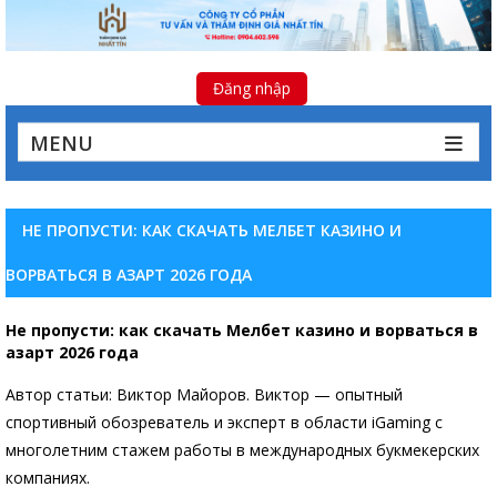
Đăng nhập
MENU
НЕ ПРОПУСТИ: КАК СКАЧАТЬ МЕЛБЕТ КАЗИНО И
ВОРВАТЬСЯ В АЗАРТ 2026 ГОДА
Не пропусти: как скачать Мелбет казино и ворваться в
азарт 2026 года
Автор статьи:
Виктор Майоров
. Виктор — опытный
спортивный обозреватель и эксперт в области iGaming с
многолетним стажем работы в международных букмекерских
компаниях.