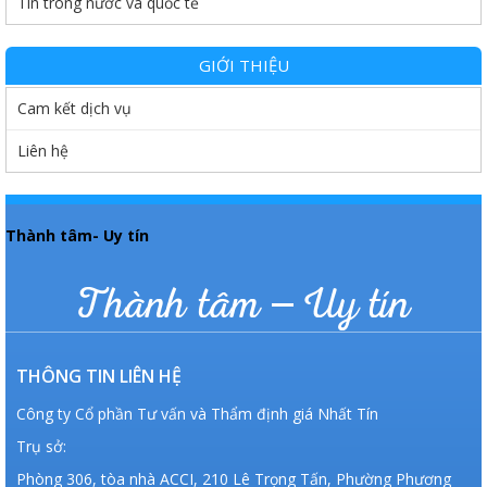
Tin trong nước và quốc tế
GIỚI THIỆU
Cam kết dịch vụ
Liên hệ
Thành tâm- Uy tín
Thành tâm – Uy tín
THÔNG TIN LIÊN HỆ
Công ty Cổ phần Tư vấn và Thẩm định giá Nhất Tín
Trụ sở:
Phòng 306, tòa nhà ACCI, 210 Lê Trọng Tấn, Phường Phương