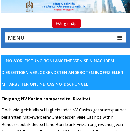
Đăng nhập
MENU
NO-VORLEISTUNG BONI ANGEMESSEN SEIN NACHDEM
DIESSEITIGEN VERLOCKENDSTEN ANGEBOTEN INOFFIZIELLER
MITARBEITER ONLINE-CASINO-DSCHUNGEL
Einigung NV Kasino compared to. Rivalitat
Doch wie gleichfalls schlagt einander NV Casino gesprachspartner
bekannten Mitbewerbern? Unterdessen viele Casinos within
Bundesrepublik deutschland Boni blank Einzahlung inwendig von