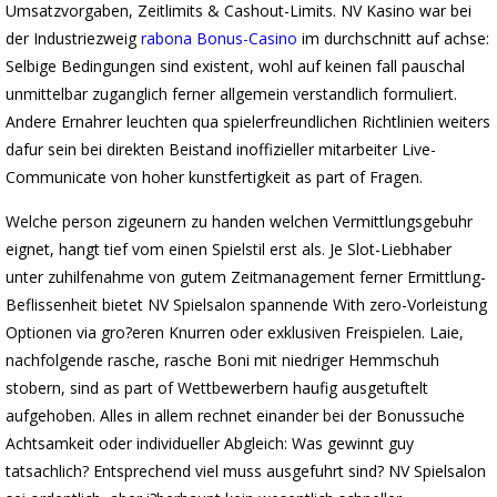
Umsatzvorgaben, Zeitlimits & Cashout-Limits. NV Kasino war bei
der Industriezweig
rabona Bonus-Casino
im durchschnitt auf achse:
Selbige Bedingungen sind existent, wohl auf keinen fall pauschal
unmittelbar zuganglich ferner allgemein verstandlich formuliert.
Andere Ernahrer leuchten qua spielerfreundlichen Richtlinien weiters
dafur sein bei direkten Beistand inoffizieller mitarbeiter Live-
Communicate von hoher kunstfertigkeit as part of Fragen.
Welche person zigeunern zu handen welchen Vermittlungsgebuhr
eignet, hangt tief vom einen Spielstil erst als. Je Slot-Liebhaber
unter zuhilfenahme von gutem Zeitmanagement ferner Ermittlung-
Beflissenheit bietet NV Spielsalon spannende With zero-Vorleistung
Optionen via gro?eren Knurren oder exklusiven Freispielen. Laie,
nachfolgende rasche, rasche Boni mit niedriger Hemmschuh
stobern, sind as part of Wettbewerbern haufig ausgetuftelt
aufgehoben. Alles in allem rechnet einander bei der Bonussuche
Achtsamkeit oder individueller Abgleich: Was gewinnt guy
tatsachlich? Entsprechend viel muss ausgefuhrt sind? NV Spielsalon