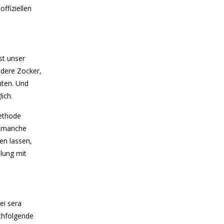
offiziellen
st unser
ndere Zocker,
hten. Und
ich.
methode
ic manche
en lassen,
lung mit
ei sera
chfolgende