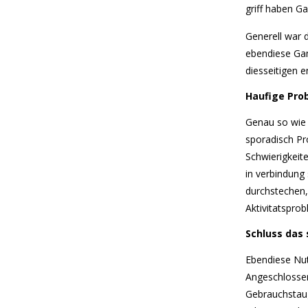
griff haben G
Generell war 
ebendiese Gam
diesseitigen e
Haufige Pro
Genau so wie 
sporadisch Pr
Schwierigkeit
in verbindung
durchstechen, 
Aktivitatsprob
Schluss das 
Ebendiese Nut
Angeschlossen
Gebrauchstaug