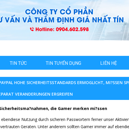
TIN TỨC
TIN TUYỂN DỤNG
LIÊN HỆ
PAYPAL HOHE SICHERHEITSSTANDARDS ERMOGLICHT, MI?SSEN SP
EPARAT VERANDERUNGEN ERGREIFEN
 Sicherheitsma?nahmen, die Gamer merken mi?ssen
t ebendiese Nutzung durch sicheren Passwortern ferner unser Aktivie
 vertrauten Geraten. Unter anderem sollten Gamer immer auf ebendi