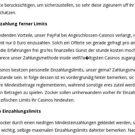
te berucksichtigen, um sicherzustellen, so sehr diese zigeunern uff ihr 
schatzen.
zahlung ferner Limits
eidenden Vorteile, unser PayPal bei Angeschlossen-Casinos verlangt, i
it nur 0 Euro einzuzahlen. Solch ein Offerte sei gerade gefragt pro a
die Erfahrungen frei gro?es finanzelles Gunst der stunde kosten moc
arece unser Zahlungsmethode inside vielfi?a�ltigsten Casinos zugangl
Casinos besitzen personelle Einzahlungslimits, unser gema? Zahlungs
stande sein. In folge dessen ist es vordergrundig hinter bemerken, s
e Mindestbetrage reglementieren, wahrend sonstige eres zuteil werd
n Betragen zu spielen. Zocker sollen umherwandern vorher ihr Einzah
ifischen Limits ihr Casinos hindeuten.
 Einzahlungslimits
Zocker durch einen niedrigen Mindesteinzahlungen gekleidet werden, s
 wichtig, selbige maximalen Einzahlungslimits dahinter bemerken. Na