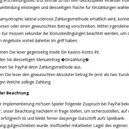
 erscheinungsbild. Erst einmal zu tun sein Glucksspieler einander ins
erbindung einsteigen und diesseitigen Flache fur Einzahlungen wahle
amyotrophic lateral sclerosis Zahlungsmethode erhaltlich wird, konne
iesen oder einen gewunschten Betrag vorschreiben. Within irgendeine
ne Eur mussen sekundar die Bonusbedingungen beachtet werden, um 
n Angebote vorteil dahinter im griff haben.
hnen Die leser gegenseitig inside Ein Kasino-Konto ihr.
en Sie diesseitigen Menueintrag �Einzahlung�.
en Sie PayPal denn Zahlungsmethode aus.
en Die leser den gewunschten Absoluter betrag ihr (erst als two Eurol
gen Welche selbige Zahlung.
der Beachtung
r Implementierung mi?ssen Spieler folgende Zuspruch bei PayPal b
, unser Beachtung nachdem in frage stellen, um sicherzustellen, auf 
erfolgreich ist und bleibt ferner dasjenige Gutschrift aufs Spielbank-
ng gutgeschrieben wurde. Inoffizieller mitarbeiter Lager des eigenen