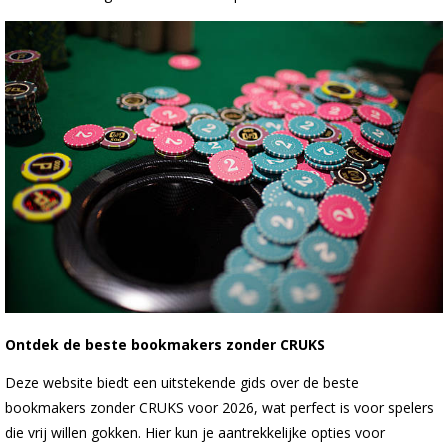
Ontdek de beste bookmakers zonder CRUKS
Deze website biedt een uitstekende gids over de beste
bookmakers zonder CRUKS voor 2026, wat perfect is voor spelers
die vrij willen gokken. Hier kun je aantrekkelijke opties voor