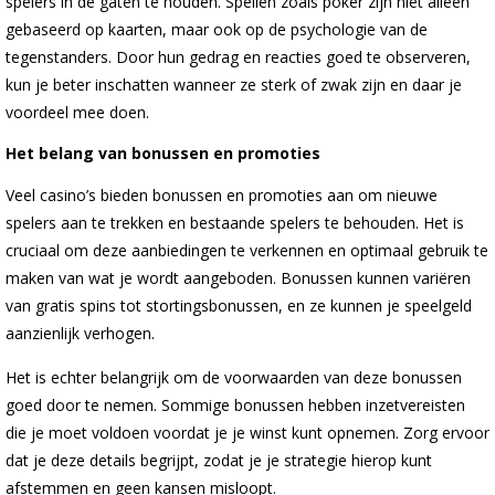
spelers in de gaten te houden. Spellen zoals poker zijn niet alleen
gebaseerd op kaarten, maar ook op de psychologie van de
tegenstanders. Door hun gedrag en reacties goed te observeren,
kun je beter inschatten wanneer ze sterk of zwak zijn en daar je
voordeel mee doen.
Het belang van bonussen en promoties
Veel casino’s bieden bonussen en promoties aan om nieuwe
spelers aan te trekken en bestaande spelers te behouden. Het is
cruciaal om deze aanbiedingen te verkennen en optimaal gebruik te
maken van wat je wordt aangeboden. Bonussen kunnen variëren
van gratis spins tot stortingsbonussen, en ze kunnen je speelgeld
aanzienlijk verhogen.
Het is echter belangrijk om de voorwaarden van deze bonussen
goed door te nemen. Sommige bonussen hebben inzetvereisten
die je moet voldoen voordat je je winst kunt opnemen. Zorg ervoor
dat je deze details begrijpt, zodat je je strategie hierop kunt
afstemmen en geen kansen misloopt.