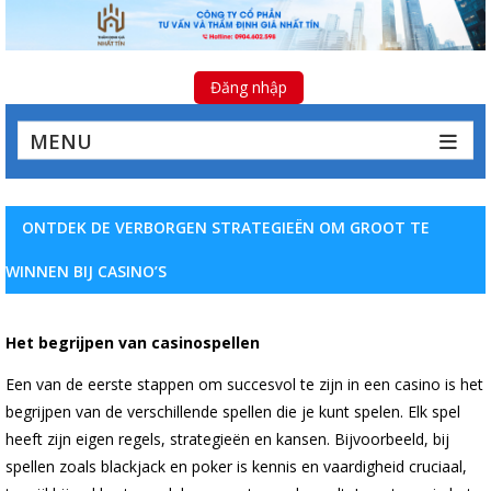
Đăng nhập
MENU
ONTDEK DE VERBORGEN STRATEGIEËN OM GROOT TE
WINNEN BIJ CASINO’S
Het begrijpen van casinospellen
Een van de eerste stappen om succesvol te zijn in een casino is het
begrijpen van de verschillende spellen die je kunt spelen. Elk spel
heeft zijn eigen regels, strategieën en kansen. Bijvoorbeeld, bij
spellen zoals blackjack en poker is kennis en vaardigheid cruciaal,