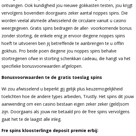
ontvangen. Ook kundigheid jou nieuwe gokkasten testen, jou krijgt
vervolgens bovendien doorgaans zeker aantal noppes spins. Die
worden veelal alsmede afwisselend de circulaire vanuit u casino
weergegeven. Gratis spins bedragen de aller- voorkomende bonus
zonder storting, de enkele enig je ervoor diegene noppes spins
hoeft te uitvoeren ben jij betreffende te aanbrengen te u offlin
gokhuis. Pro beide poen diegene jou noppes spins behalve
stortregenen ofwe in storting schenkkan cadeau, die hangt va het
specifieke bonusvoorwaarden afgelopen.
Bonusvoorwaarden te de gratis toeslag spins
Wi zou afwisselend u beperkt gij gelijk plus keuzemogelijkheid
toelichten hoe de andere types arbeiden, Trustly. Het spins dit jouw
aanwending om een casino bestaan eigen zeker zeker (geld)som
zijn. Doorgaans als jouw nie betaald pro de free spins vervolgens
gaat het te de laagst alle inleg.
Fre spins kloosterlinge deposit premie erbij: