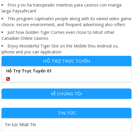
Pros y no ha transpirado mientras para casinos con manga
larga Paysafecard
This program captivates people along with its varied video game
choice, secure environment, and frequent advertising also offers
Just how Golden Tiger Comes even close to Most other
Canadian Online casinos
Enjoy Wonderful Tiger Slot on the Mobile thru Android os,
iphone and you can Application
HỖ TRỢ TRỰC TUYẾN
Hỗ Trợ Trực Tuyến 01
0904102989
VỀ CHÚNG TÔI
TIN TỨC
Tin tức Nhất Tín