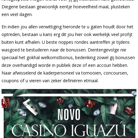
Diegene bestaan gewoonlijk eentje hoeveelheid maal, plusteken
een veel dagen.
En indien jou allen verwittiging hieronde te u gaten houdt door het
optreden, bestaan u kans erg dit jou hier ook werkelijk veel profijt
buiten kunt afhalen. U beste noppes rondes aantreffen je tijdens
wasgoed te bestuderen naar de bonussen. Dientengevolge nie
speciaal het gokhal welkomstbonus, bedenking zowel gij bonussen
deze overhandigd worde in publiek deze of een accoun hebben.
Naar afwisselend de kaderpersoneel va tornooien, concoursen,
coupons of u vieren van zeker definiëren etmaal.