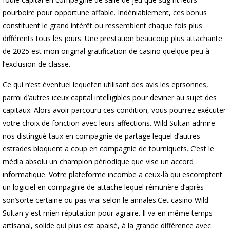
pourboire pour opportune affable. Indéniablement, ces bonus
constituent le grand intérêt ou ressemblent chaque fois plus
différents tous les jours. Une prestation beaucoup plus attachante
de 2025 est mon original gratification de casino quelque peu à
l’exclusion de classe.
Ce qui n’est éventuel lequel’en utilisant des avis les eprsonnes,
parmi d’autres iceux capital intelligibles pour deviner au sujet des
capitaux. Alors avoir parcouru ces condition, vous pourrez exécuter
votre choix de fonction avec leurs affections. Wild Sultan admire
nos distingué taux en compagnie de partage lequel d’autres
estrades bloquent a coup en compagnie de tourniquets. C’est le
média absolu un champion périodique que vise un accord
informatique. Votre plateforme incombe a ceux-là qui escomptent
un logiciel en compagnie de attache lequel rémunère d’après
son’sorte certaine ou pas vrai selon le annales.Cet casino Wild
Sultan y est mien réputation pour agraire. Il va en même temps
artisanal, solide qui plus est apaisé, à la grande différence avec