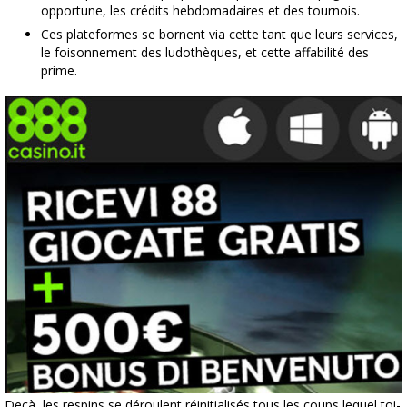
opportune, les crédits hebdomadaires et des tournois.
Ces plateformes se bornent via cette tant que leurs services,
le foisonnement des ludothèques, et cette affabilité des
prime.
Deçà, les respins se déroulent réinitialisés tous les coups lequel toi-