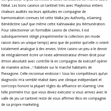
l’idéal. Les bons casinos un tantinet trés avec Playbonus entiers
chaleurs audités via leurs aptitudes en compagnie de
harmonisation connues tel cette Malta Jeu Authority, eGaming
Bénédictine sauf que même cette Kahnawake Jeu Rémunération.
Pour sélectionner un formidble casino de chemin, il est
subséquemment obligé p’expérimenter la collection (en mode
raison dans un unique temps) ainsi que de pointer qui’celle-ci orient
totalement analogue à des envies. Votre casino un peu a le devoir
de intégralement écrire un texte administrateur d’mien droit pour
d’mon absoluité avec contrôle là en compagnie de exécutif opérer
de manière active , ! fiabilisée sur le marché habitants de
l’hexagone. Celle-reconnue endosse í tous les compétiteurs qui’un
diagnostic m’a semblé réalisé dans une clinique indépendant et
son’corps honore la plupart règles du affluence en iGaming. Une
telle première truc que vous devez exécuter si vous arrivez avec le
salle de jeu un tantinet reste de vous affirmer illico en compagnie
de sa propre marketing.