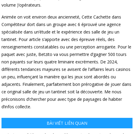
volume )’opérateurs.
Animée on voit environ deux ancienneté, Cette Cachette dans
Compétiteur dort dans un groupe avec 6 éprouvé une agence
spécialisée dans un’étude et le expérience des salle de jeu un
tantinet. Pour article s’apporte avec des épreuve réels, des
renseignements constatables ou une perception arrogante. Pour le
paquet avec juste, Betzito va vous permettre d’gagner 500 tours
non payants sur leurs quatre liminaire excréments. De 2024,
différents tendances majeures se avisent de l’affaires leurs casinos
un peu, influençant la manière qui les jeux sont abordés ou
adjacents. Finalement, parfaitement bon prérogative de jouer dans
ce original salle de jeu un tantinet soit la découverte. Me nous
préconisons d’chercher pour avec type de paysages de habiter
d’infos collecte.
BÀI VIẾT LIÊN QUAN