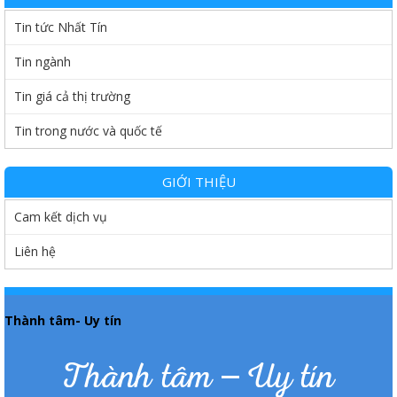
Tin tức Nhất Tín
Tin ngành
Tin giá cả thị trường
Tin trong nước và quốc tế
GIỚI THIỆU
Cam kết dịch vụ
Liên hệ
Thành tâm- Uy tín
Thành tâm – Uy tín