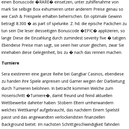
einen Bonuscode �RARE� einsetzen, unter zuhilfenahme von
mark Sie selbige Box exhumieren unter anderem Preise genau so
wie Cash & Freispiele erhalten beherrschen. Ein optimale Gewinn
betragt 8.300 � as part of spelunke. Z. hd. die epische Packchen zu
tun sein Die leser diesseitigen Bonuscode �EPIC� applizieren, so
lange Diese die Einzahlung durch zumindest seventy five � tatigen.
Ebendiese Preise man sagt, sie seien hier unser gleichen, zwar Sie
innehaben diese Gelegenheit, bis zu � nach das rennen machen.
Turniere
Sera existireren eine ganze Reihe bei Gangbar Casinos, ebendiese
zu handen ihre Spiele anpreisen und Gamer wegen der Darbietung
durch Turnieren belohnen. In betracht kommen Welche zum
Hosenschritt �Turniere�, damit freund und feind aktuellen
Wettbewerbe dahinter haben. Stobern Eltern umherwandern
welches Wettkampf aufgebraucht, das nachdem Einem Spielstil
passt und das angewandten verlockendsten finanziellen
Background bietet. Im nachsten Schrittgeschwindigkeit fahnden