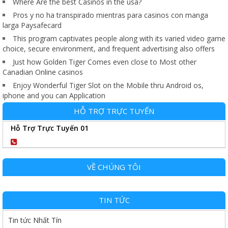
Where Are the best Casinos in the usa?
Pros y no ha transpirado mientras para casinos con manga
larga Paysafecard
This program captivates people along with its varied video game
choice, secure environment, and frequent advertising also offers
Just how Golden Tiger Comes even close to Most other
Canadian Online casinos
Enjoy Wonderful Tiger Slot on the Mobile thru Android os,
iphone and you can Application
HỖ TRỢ TRỰC TUYẾN
Hỗ Trợ Trực Tuyến 01
0904102989
VỀ CHÚNG TÔI
TIN TỨC
Tin tức Nhất Tín