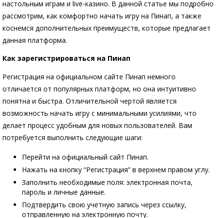
настольным играм и live-казино. В данной статье мы подробно
рассмотрим, как комфортно начать игру на Пинап, а также
коснемся дополнительных преимуществ, которые предлагает
данная платформа.
Как зарегистрироваться на Пинап
Регистрация на официальном сайте Пинап немного
отличается от популярных платформ, но она интуитивно
понятна и быстра. Отличительной чертой является
возможность начать игру с минимальными усилиями, что
делает процесс удобным для новых пользователей. Вам
потребуется выполнить следующие шаги:
Перейти на официальный сайт Пинап.
Нажать на кнопку “Регистрация” в верхнем правом углу.
Заполнить необходимые поля: электронная почта,
пароль и личные данные.
Подтвердить свою учетную запись через ссылку,
отправленную на электронную почту.