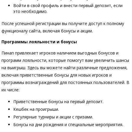
Войти в свой профиль и внести первый депозит, если
это необходимо.
После успешной регистрации вы получите доступ к полному
функционалу сайта, включая бонусы и акции.
Программы лояльности и бонусы
Пинап привлекает игроков наличием выгодных бонусов и
программ лояльности, которые помогут вам увеличить шансы
на выигрыш. Здесь вы можете найти различные предложения,
включая приветственные бонусы для новых игроков и
программы вознаграждений для постоянных пользователей. В
их числе:
Приветственные бонусы на первый депозит.
Кешбек на проигрыши.
Регулярные турниры и акции с призами.
Бонусы на дни рождения и специальные мероприятия.