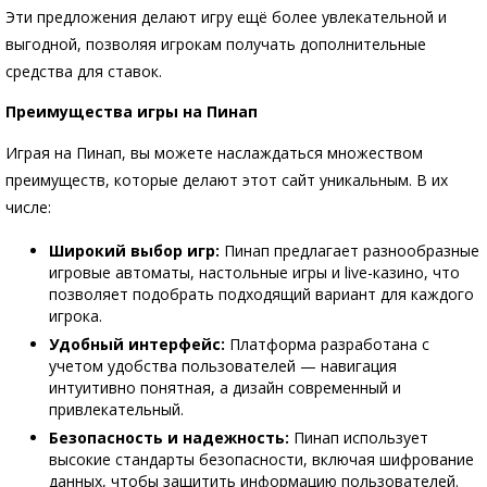
Эти предложения делают игру ещё более увлекательной и
выгодной, позволяя игрокам получать дополнительные
средства для ставок.
Преимущества игры на Пинап
Играя на Пинап, вы можете наслаждаться множеством
преимуществ, которые делают этот сайт уникальным. В их
числе:
Широкий выбор игр:
Пинап предлагает разнообразные
игровые автоматы, настольные игры и live-казино, что
позволяет подобрать подходящий вариант для каждого
игрока.
Удобный интерфейс:
Платформа разработана с
учетом удобства пользователей — навигация
интуитивно понятная, а дизайн современный и
привлекательный.
Безопасность и надежность:
Пинап использует
высокие стандарты безопасности, включая шифрование
данных, чтобы защитить информацию пользователей.