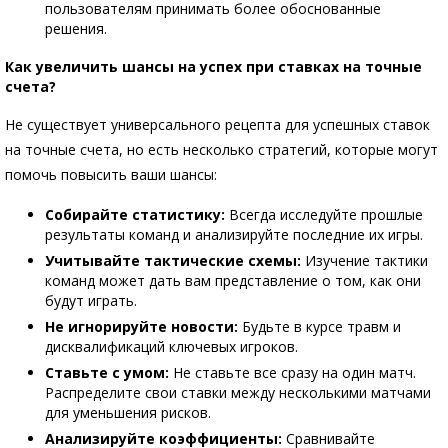
пользователям принимать более обоснованные
решения.
Как увеличить шансы на успех при ставках на точные
счета?
Не существует универсального рецепта для успешных ставок
на точные счета, но есть несколько стратегий, которые могут
помочь повысить ваши шансы:
Собирайте статистику:
Всегда исследуйте прошлые
результаты команд и анализируйте последние их игры.
Учитывайте тактические схемы:
Изучение тактики
команд может дать вам представление о том, как они
будут играть.
Не игнорируйте новости:
Будьте в курсе травм и
дисквалификаций ключевых игроков.
Ставьте с умом:
Не ставьте все сразу на один матч.
Распределите свои ставки между несколькими матчами
для уменьшения рисков.
Анализируйте коэффициенты:
Сравнивайте