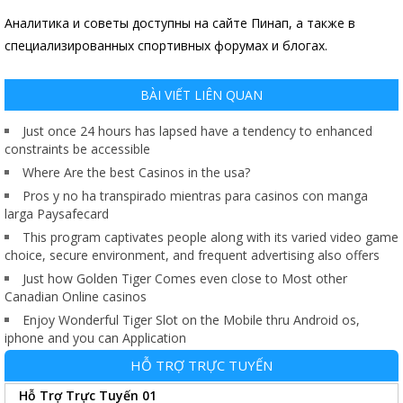
Аналитика и советы доступны на сайте Пинап, а также в
специализированных спортивных форумах и блогах.
BÀI VIẾT LIÊN QUAN
Just once 24 hours has lapsed have a tendency to enhanced
constraints be accessible
Where Are the best Casinos in the usa?
Pros y no ha transpirado mientras para casinos con manga
larga Paysafecard
This program captivates people along with its varied video game
choice, secure environment, and frequent advertising also offers
Just how Golden Tiger Comes even close to Most other
Canadian Online casinos
Enjoy Wonderful Tiger Slot on the Mobile thru Android os,
iphone and you can Application
HỖ TRỢ TRỰC TUYẾN
Hỗ Trợ Trực Tuyến 01