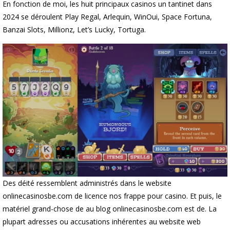
En fonction de moi, les huit principaux casinos un tantinet dans
2024 se déroulent Play Regal, Arlequin, WinOui, Space Fortuna,
Banzai Slots, Millionz, Let’s Lucky, Tortuga.
Des déité ressemblent administrés dans le website
onlinecasinosbe.com de licence nos frappe pour casino. Et puis, le
matériel grand-chose de au blog onlinecasinosbe.com est de. La
plupart adresses ou accusations inhérentes au website web