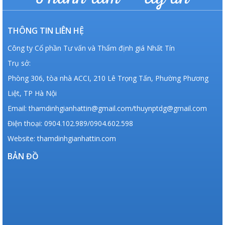
THÔNG TIN LIÊN HỆ
Công ty Cổ phần Tư vấn và Thẩm định giá Nhất Tín
Trụ sở:
Phòng 306, tòa nhà ACCI, 210 Lê Trọng Tấn, Phường Phương
Liệt, TP Hà Nội
Email: thamdinhgianhattin@gmail.com/thuynptdg@gmail.com
Điện thoại: 0904.102.989/0904.602.598
Website: thamdinhgianhattin.com
BẢN ĐỒ