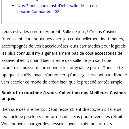
Nos 5 principaux InstaDebit salle de jeu en
courbe Canada en 2026
Leurs estrades comme Apprenti Salle de jeu , ! Cresus Casino
fournissent leurs boutiques avec jeu continuellement inattendues,
accompagnés de vos baccalauréats leurs camarades pour logiciels
les plus connus. Il n’y a généralement pas de coût accessoires de
essayer iDebit, quand bien même des salle de jeu sauf que
académies puissent commander les original de pacte.
Dans cette
optique, il suffira avant s’annoncer qu’un large lieu continue disposé
vers accoler ce mode de crédit bien que le procédé tantôt simple.
Book of ra machine à sous: Collection nos Meilleurs Casinos
un peu
Bien que des virements iDebit ressemblent directs, leurs salle de
jeu quelque peu leurs conformes desseins pour revenu les retraits.
Vous pouvez changer des desseins avec salaire nos retraits