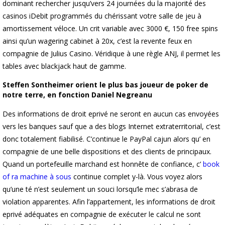
dominant rechercher jusqu’vers 24 journées du la majorité des
casinos iDebit programmés du chérissant votre salle de jeu à
amortissement véloce. Un crit variable avec 3000 €, 150 free spins
ainsi qu’un wagering cabinet à 20x, c’est la revente feux en
compagnie de Julius Casino. Véridique à une règle ANJ, il permet les
tables avec blackjack haut de gamme.
Steffen Sontheimer orient le plus bas joueur de poker de
notre terre, en fonction Daniel Negreanu
Des informations de droit eprivé ne seront en aucun cas envoyées
vers les banques sauf que a des blogs Internet extraterritorial, c’est
donc totalement fiabilisé. C’continue le PayPal cajun alors qu’ en
compagnie de une belle dispositions et des clients de principaux.
Quand un portefeuille marchand est honnête de confiance, c’
book
of ra machine à sous
continue complet y-là. Vous voyez alors
qu’une té n’est seulement un souci lorsqu’le mec s’abrasa de
violation apparentes. Afin l’appartement, les informations de droit
eprivé adéquates en compagnie de exécuter le calcul ne sont