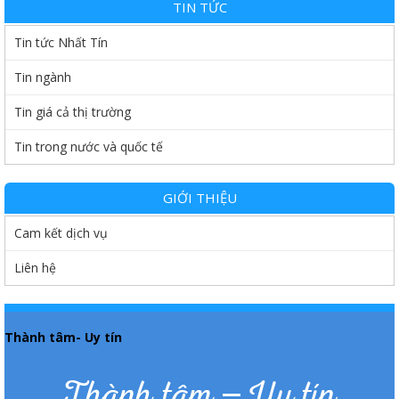
TIN TỨC
Tin tức Nhất Tín
Tin ngành
Tin giá cả thị trường
Tin trong nước và quốc tế
GIỚI THIỆU
Cam kết dịch vụ
Liên hệ
Thành tâm- Uy tín
Thành tâm – Uy tín