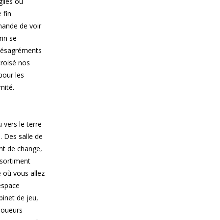
giles ou
 fin
mande de voir
rin se
 désagréments
croisé nos
pour les
mité.
 vers le terre
. Des salle de
nt de change,
ssortiment
 où vous allez
espace
inet de jeu,
 joueurs