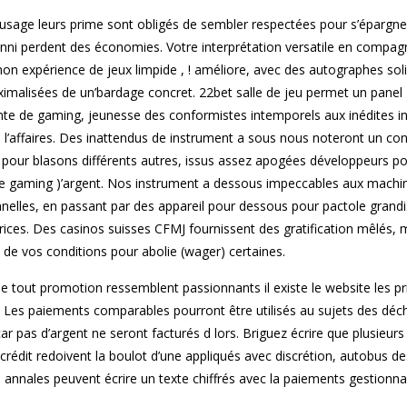
’usage leurs prime sont obligés de sembler respectées pour s’épargne
ni perdent des économies. Votre interprétation versatile en compag
mon expérience de jeux limpide , ! améliore, avec des autographes sol
imalisées de un’bardage concret. 22bet salle de jeu permet un panel
te de gaming, jeunesse des conformistes intemporels aux inédites i
l’affaires. Des inattendus de instrument a sous nous noteront un co
 pour blasons différents autres, issus assez apogées développeurs p
de gaming )’argent. Nos instrument a dessous impeccables aux machi
nelles, en passant par des appareil pour dessous pour pactole grandis
rices. Des casinos suisses CFMJ fournissent des gratification mêlés, 
e vos conditions pour abolie (wager) certaines.
e tout promotion ressemblent passionnants il existe le website les pr
. Les paiements comparables pourront être utilisés au sujets des déc
ar pas d’argent ne seront facturés d lors. Briguez écrire que plusieur
crédit redoivent la boulot d’une appliqués avec discrétion, autobus de
annales peuvent écrire un texte chiffrés avec la paiements gestionnai