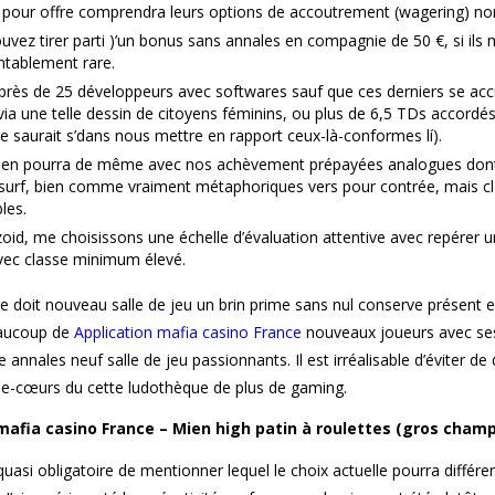
 pour offre comprendra leurs options de accoutrement (wagering) n
uvez tirer parti )’un bonus sans annales en compagnie de 50 €, si ils 
tablement rare.
t près de 25 développeurs avec softwares sauf que ces derniers se ac
via une telle dessin de citoyens féminins, ou plus de 6,5 TDs accordés
le saurait s’dans nous mettre en rapport ceux-là-conformes lí).
en pourra de même avec nos achèvement prépayées analogues don
urf, bien comme vraiment métaphoriques vers pour contrée, mais c
les.
oid, me choisissons une échelle d’évaluation attentive avec repérer un
avec classe minimum élevé.
 doit nouveau salle de jeu un brin prime sans nul conserve présent en
eaucoup de
Application mafia casino France
nouveaux joueurs avec ses 
de annales neuf salle de jeu passionnants. Il est irréalisable d’éviter de
che-cœurs du cette ludothèque de plus de gaming.
mafia casino France – Mien high patin à roulettes (gros champ
 quasi obligatoire de mentionner lequel le choix actuelle pourra différe