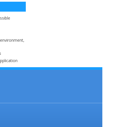
ssible
 environment,
s
pplication