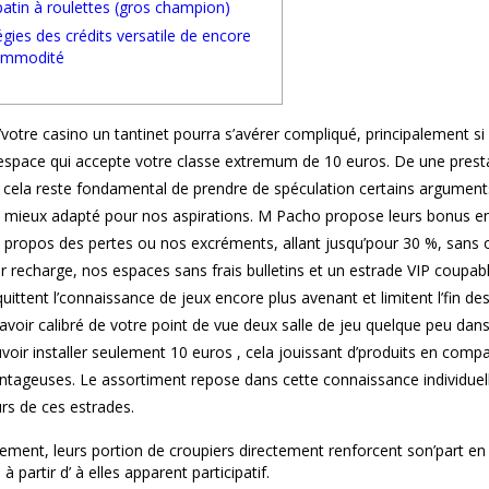
patin à roulettes (gros champion)
égies des crédits versatile de encore
ommodité
’votre casino un tantinet pourra s’avérer compliqué, principalement si
espace qui accepte votre classe extremum de 10 euros. De une prest
ela reste fondamental de prendre de spéculation certains arguments
 mieux adapté pour nos aspirations.
M Pacho propose leurs bonus e
 propos des pertes ou nos excréments, allant jusqu’pour 30 %, sans o
r recharge, nos espaces sans frais bulletins et un estrade VIP coupab
ittent l’connaissance de jeux encore plus avenant et limitent l’fin des
avoir calibré de votre point de vue deux salle de jeu quelque peu dans
voir installer seulement 10 euros , cela jouissant d’produits en comp
ntageuses. Le assortiment repose dans cette connaissance individuell
rs de ces estrades.
ement, leurs portion de croupiers directement renforcent son’part e
à partir d’ à elles apparent participatif.