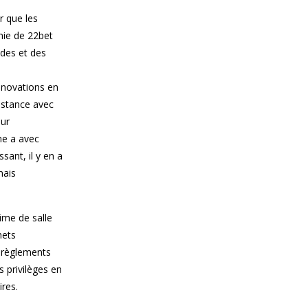
r que les
nie de 22bet
ides et des
nnovations en
nstance avec
our
ne a avec
sant, il y en a
mais
ime de salle
hets
s règlements
s privilèges en
res.