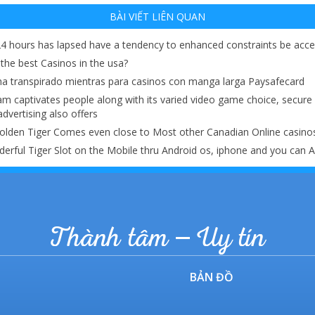
BÀI VIẾT LIÊN QUAN
24 hours has lapsed have a tendency to enhanced constraints be acce
the best Casinos in the usa?
ha transpirado mientras para casinos con manga larga Paysafecard
am captivates people along with its varied video game choice, secure
dvertising also offers
olden Tiger Comes even close to Most other Canadian Online casino
erful Tiger Slot on the Mobile thru Android os, iphone and you can A
Thành tâm – Uy tín
BẢN ĐỒ