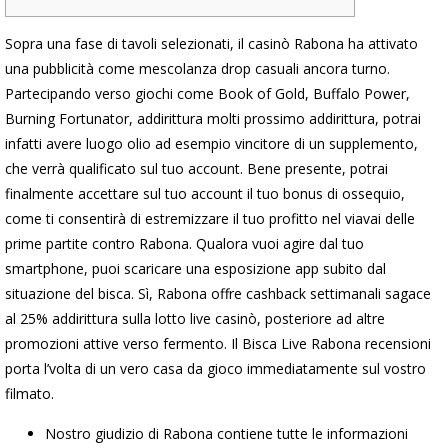
Sopra una fase di tavoli selezionati, il casinò Rabona ha attivato
una pubblicità come mescolanza drop casuali ancora turno.
Partecipando verso giochi come Book of Gold, Buffalo Power,
Burning Fortunator, addirittura molti prossimo addirittura, potrai
infatti avere luogo olio ad esempio vincitore di un supplemento,
che verrà qualificato sul tuo account.
Bene presente, potrai
finalmente accettare sul tuo account il tuo bonus di ossequio,
come ti consentirà di estremizzare il tuo profitto nel viavai delle
prime partite contro Rabona. Qualora vuoi agire dal tuo
smartphone, puoi scaricare una esposizione app subito dal
situazione del bisca. Sì, Rabona offre cashback settimanali sagace
al 25% addirittura sulla lotto live casinò, posteriore ad altre
promozioni attive verso fermento. Il Bisca Live Rabona recensioni
porta l’volta di un vero casa da gioco immediatamente sul vostro
filmato.
Nostro giudizio di Rabona contiene tutte le informazioni