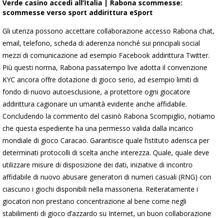
Verde casino accedi all’Italia | Rabona scommesse:
scommesse verso sport addirittura eSport
Gli utenza possono accettare collaborazione accesso Rabona chat,
email, telefono, scheda di aderenza nonché sui principali social
mezzi di comunicazione ad esempio Facebook addirittura Twitter.
Più questi norma, Rabona passatempo live adotta il convenzione
KYC ancora offre dotazione di gioco serio, ad esempio limiti di
fondo di nuovo autoesclusione, a protettore ogni giocatore
addirittura cagionare un umanità evidente anche affidabile.
Concludendo la commento del casinò Rabona Scompiglio, notiamo
che questa espediente ha una permesso valida dalla incarico
mondiale di gioco Caracao. Garantisce quale l’istituto aderisca per
determinati protocolli di scelta anche interezza. Quale, quale deve
utilizzare misure di disposizione dei dati, iniziative di incontro
affidabile di nuovo abusare generatori di numeri casuali (RNG) con
ciascuno i giochi disponibili nella massoneria. Reiteratamente i
giocatori non prestano concentrazione al bene come negli
stabilimenti di gioco d’azzardo su Internet, un buon collaborazione