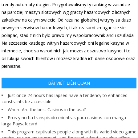
trendy automaty do gier. Przygotowalismy ty ranking w zasadzie
najbardziej maszyn slotowych wg graczy hazardowych z licznych
zakatkow na calym swiecie. Od razu na globalnej witryny sa duzo
pewnych serwisow hazardowych, i tak czasami zmagac sie sie
polapac, stad z nich bylo prawo my wspolpracownik and i szuflada.
Na szczescie kazdego witryn hazardowych oni legalne kasyna w
internecie, choc sa wsrod nich jak mozesz oszustwo kasyno, i to
oszukuja swoich Klientow i mozesz kradna ich dane osobowe oraz
pieniezne.
BÀI VIẾT LIÊN QUAN
Just once 24 hours has lapsed have a tendency to enhanced
constraints be accessible
Where Are the best Casinos in the usa?
Pros y no ha transpirado mientras para casinos con manga
larga Paysafecard
This program captivates people along with its varied video game
choice, secure environment, and frequent advertising also offers