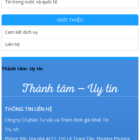
Tin trong nước và quốc tế
GIỚI THIỆU
Cam kết dịch vụ
Liên hệ
Thành tâm- Uy tín
Thành tâm – Uy tín
THÔNG TIN LIÊN HỆ
Công ty Cổ phần Tư vấn và Thẩm định giá Nhất Tín
Trụ sở:
Phòng 306, tòa nhà ACCI, 210 Lê Trọng Tấn, Phường Phương