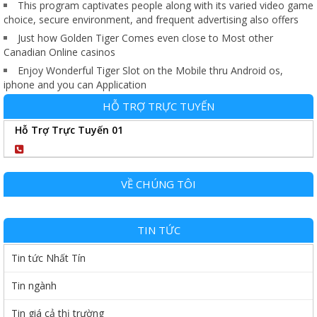
This program captivates people along with its varied video game
choice, secure environment, and frequent advertising also offers
Just how Golden Tiger Comes even close to Most other
Canadian Online casinos
Enjoy Wonderful Tiger Slot on the Mobile thru Android os,
iphone and you can Application
HỖ TRỢ TRỰC TUYẾN
Hỗ Trợ Trực Tuyến 01
0904102989
VỀ CHÚNG TÔI
TIN TỨC
Tin tức Nhất Tín
Tin ngành
Tin giá cả thị trường