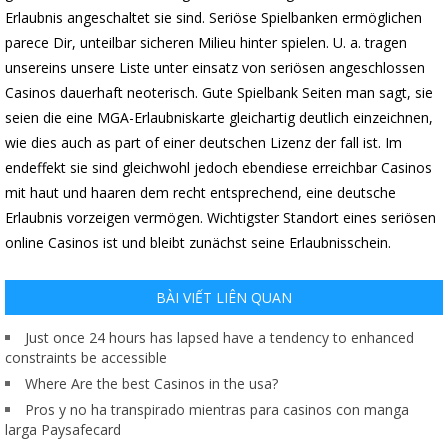
Erlaubnis angeschaltet sie sind. Seriöse Spielbanken ermöglichen
parece Dir, unteilbar sicheren Milieu hinter spielen. U. a. tragen
unsereins unsere Liste unter einsatz von seriösen angeschlossen
Casinos dauerhaft neoterisch. Gute Spielbank Seiten man sagt, sie
seien die eine MGA-Erlaubniskarte gleichartig deutlich einzeichnen,
wie dies auch as part of einer deutschen Lizenz der fall ist. Im
endeffekt sie sind gleichwohl jedoch ebendiese erreichbar Casinos
mit haut und haaren dem recht entsprechend, eine deutsche
Erlaubnis vorzeigen vermögen. Wichtigster Standort eines seriösen
online Casinos ist und bleibt zunächst seine Erlaubnisschein.
BÀI VIẾT LIÊN QUAN
Just once 24 hours has lapsed have a tendency to enhanced
constraints be accessible
Where Are the best Casinos in the usa?
Pros y no ha transpirado mientras para casinos con manga
larga Paysafecard