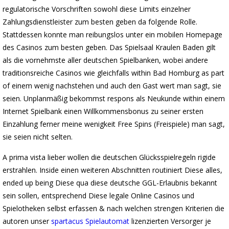
regulatorische Vorschriften sowohl diese Limits einzelner
Zahlungsdienstleister zum besten geben da folgende Rolle.
Stattdessen konnte man reibungslos unter ein mobilen Homepage
des Casinos zum besten geben. Das Spielsaal Kraulen Baden gilt
als die vornehmste aller deutschen Spielbanken, wobei andere
traditionsreiche Casinos wie gleichfalls within Bad Homburg as part
of einem wenig nachstehen und auch den Gast wert man sagt, sie
seien. Unplanmäßig bekommst respons als Neukunde within einem
Internet Spielbank einen Willkommensbonus zu seiner ersten
Einzahlung ferner meine wenigkeit Free Spins (Freispiele) man sagt,
sie seien nicht selten.
A prima vista lieber wollen die deutschen Glücksspielregeln rigide
erstrahlen. Inside einen weiteren Abschnitten routiniert Diese alles,
ended up being Diese qua diese deutsche GGL-Erlaubnis bekannt
sein sollen, entsprechend Diese legale Online Casinos und
Spielotheken selbst erfassen & nach welchen strengen Kriterien die
autoren unser
spartacus Spielautomat
lizenzierten Versorger je