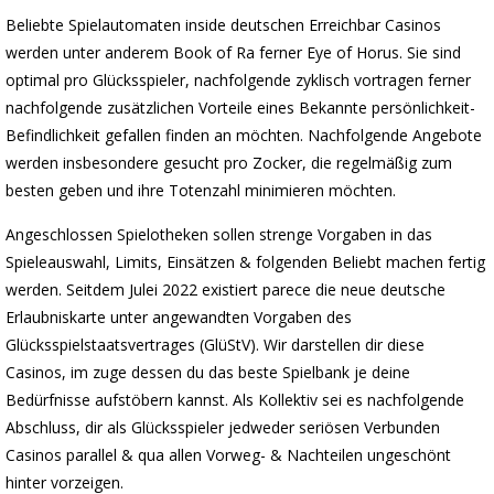
Beliebte Spielautomaten inside deutschen Erreichbar Casinos
werden unter anderem Book of Ra ferner Eye of Horus. Sie sind
optimal pro Glücksspieler, nachfolgende zyklisch vortragen ferner
nachfolgende zusätzlichen Vorteile eines Bekannte persönlichkeit-
Befindlichkeit gefallen finden an möchten. Nachfolgende Angebote
werden insbesondere gesucht pro Zocker, die regelmäßig zum
besten geben und ihre Totenzahl minimieren möchten.
Angeschlossen Spielotheken sollen strenge Vorgaben in das
Spieleauswahl, Limits, Einsätzen & folgenden Beliebt machen fertig
werden. Seitdem Julei 2022 existiert parece die neue deutsche
Erlaubniskarte unter angewandten Vorgaben des
Glücksspielstaatsvertrages (GlüStV). Wir darstellen dir diese
Casinos, im zuge dessen du das beste Spielbank je deine
Bedürfnisse aufstöbern kannst. Als Kollektiv sei es nachfolgende
Abschluss, dir als Glücksspieler jedweder seriösen Verbunden
Casinos parallel & qua allen Vorweg- & Nachteilen ungeschönt
hinter vorzeigen.