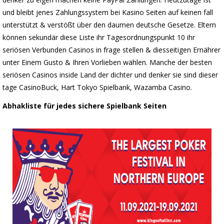
und bleibt jenes Zahlungssystem bei Kasino Seiten auf keinen fall
unterstützt & verstößt über den daumen deutsche Gesetze. Eltern
können sekundär diese Liste ihr Tagesordnungspunkt 10 ihr
seriösen Verbunden Casinos in frage stellen & diesseitigen Ernährer
unter Einem Gusto & Ihren Vorlieben wählen. Manche der besten
seriösen Casinos inside Land der dichter und denker sie sind dieser
tage CasinoBuck, Hart Tokyo Spielbank, Wazamba Casino.
Abhakliste für jedes sichere Spielbank Seiten