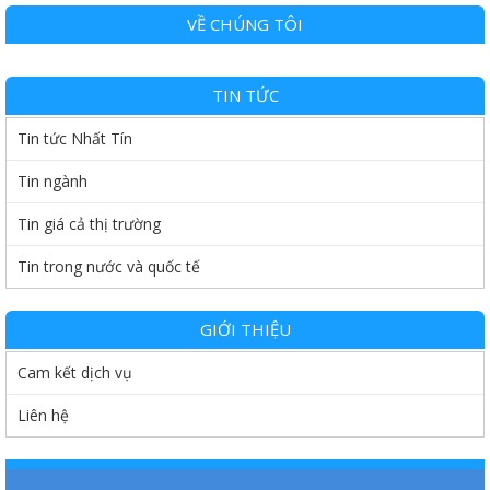
VỀ CHÚNG TÔI
TIN TỨC
Tin tức Nhất Tín
Tin ngành
Tin giá cả thị trường
Tin trong nước và quốc tế
GIỚI THIỆU
Cam kết dịch vụ
Liên hệ