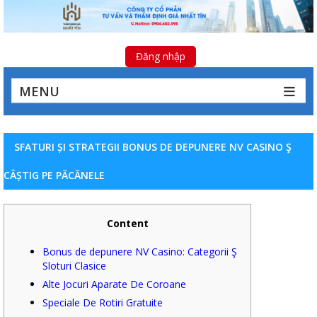
Đăng nhập
MENU
SFATURI ȘI STRATEGII BONUS DE DEPUNERE NV CASINO Ş
CÂȘTIG PE PĂCĂNELE
Content
Bonus de depunere NV Casino: Categorii Ş
Sloturi Clasice
Alte Jocuri Aparate De Coroane
Speciale De Rotiri Gratuite