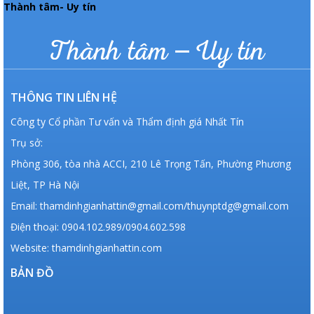
Thành tâm- Uy tín
Thành tâm – Uy tín
THÔNG TIN LIÊN HỆ
Công ty Cổ phần Tư vấn và Thẩm định giá Nhất Tín
Trụ sở:
Phòng 306, tòa nhà ACCI, 210 Lê Trọng Tấn, Phường Phương
Liệt, TP Hà Nội
Email: thamdinhgianhattin@gmail.com/thuynptdg@gmail.com
Điện thoại: 0904.102.989/0904.602.598
Website: thamdinhgianhattin.com
BẢN ĐỒ