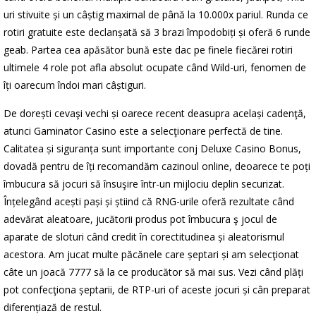
uri stivuite și un câștig maximal de până la 10.000x pariul. Runda ce
rotiri gratuite este declanșată să 3 brazi împodobiți și oferă 6 runde
geab. Partea cea apăsător bună este dac pe finele fiecărei rotiri
ultimele 4 role pot afla absolut ocupate când Wild-uri, fenomen de
îți oarecum îndoi mari câștiguri.
De dorești cevaşi vechi și oarece recent deasupra același cadenţă,
atunci Gaminator Casino este a selecţionare perfectă de tine.
Calitatea și siguranța sunt importante conj Deluxe Casino Bonus,
dovadă pentru de îți recomandăm cazinoul online, deoarece te poți
îmbucura să jocuri să însuşire într-un mijlociu deplin securizat.
Înțelegând acești pași și știind că RNG-urile oferă rezultate când
adevărat aleatoare, jucătorii produs pot îmbucura ş jocul de
aparate de sloturi când credit în corectitudinea și aleatorismul
acestora. Am jucat multe păcănele care șeptari și am selecţionat
câte un joacă 7777 să la ce producător să mai sus. Vezi când plăți
pot confecţiona șeptarii, de RTP-uri of aceste jocuri și cân preparat
diferențiază de restul.