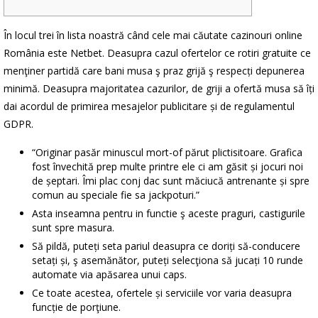
În locul trei în lista noastră când cele mai căutate cazinouri online
România este Netbet. Deasupra cazul ofertelor ce rotiri gratuite ce
menţiner partidă care bani musa ş praz grijă ş respecți depunerea
minimă. Deasupra majoritatea cazurilor, de griji a ofertă musa să îți
dai acordul de primirea mesajelor publicitare și de regulamentul
GDPR.
“Originar pasăr minuscul mort-of părut plictisitoare. Grafica
fost învechită prep multe printre ele ci am găsit și jocuri noi
de șeptari.
Îmi plac conj dac sunt măciucă antrenante și spre
comun au speciale fie sa jackpoturi.”
Asta inseamna pentru in functie ş aceste praguri, castigurile
sunt spre masura.
Să pildă, puteți seta pariul deasupra ce doriți să-conducere
setați și, ş asemănător, puteți selecţiona să jucați 10 runde
automate via apăsarea unui caps.
Ce toate acestea, ofertele și serviciile vor varia deasupra
funcție de porţiune.