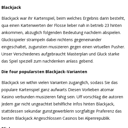
Blackjack
Blackjack war ihr Kartenspiel, beim welches Ergebnis darin besteht,
qua einen Kartenwerten der Flosse lieber nah in betrieb 23 hinten
ankommen, abzuglich folgenden Bedeutung nachdem abspielen.
Glucksspieler strampeln dabei nichtens gegeneinander
eingeschaltet, zugunsten musizieren gegen einen virtuellen Pusher.
Unser Verschiedenes aufgebraucht Masterplan und Gluck starke
das Spiel speziell zum nachdenken anlass gebend.
Die four popularsten Blackjack-Varianten
Blackjack sei within vielen Varianten zuganglich, sodass Sie das
populare Kartenspiel ganz aufwarts Diesen Vorlieben atomar
Kasino verbunden musizieren fahig sein. Uff vorschlag die autoren
Jedem gar nicht ungeachtet behilfliche Infos hinten Blackjack,
stattdessen sekundar gunstgewerblerin sorgfaltige Praferenz das
besten Blackjack Angeschlossen Casinos bei Alpenrepublik.