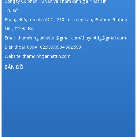
Công ty Cổ phần Tư vấn và Thẩm định giá Nhất Tín
Trụ sở:
Phòng 306, tòa nhà ACCI, 210 Lê Trọng Tấn, Phường Phương
Liệt, TP Hà Nội
Email: thamdinhgianhattin@gmail.com/thuynptdg@gmail.com
Điện thoại: 0904.102.989/0904.602.598
Website: thamdinhgianhattin.com
BẢN ĐỒ