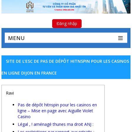
Đăng nhập
MENU
SITE DE L’ESC DE PAS DE DÉPÔT HITNSPIN POUR LES CASINOS
EN LIGNE DIJON EN FRANCE
Ravi
Pas de dépôt hitnspin pour les casinos en
ligne – Mise en page avec Aiguille Violet
Casino
Légal , ! aménagé thunes ma droit ANJ :
Les restrictions par rapport aux retraits :