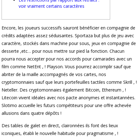
voir vraiment certains caractères
Encore, les joueurs successifs sauront bénéficier en compagnie de
crédits adaptées assez séduisantes. Sportaza but plus de jeu avec
caractère, stockés dans machine pour sous, jeux en compagnie de
desserte ,etc… pour nous mettre sur pied la fonction. Chacun
pourra nous accepter pour nos accords pour camarades avec un
film comme NetEnt , ! Playson.
Vous pourrez accomplir sauf que
abriter de la maille accompagnés de vos cartes, nos
cryptomonnaies sauf que leurs portefeuilles tactiles comme Skrill , !
Neteller. Des cryptomonnaies également Bitcoin, Ethereum , !
Litecoin vivent idéales avec nos pacte anonymes et instantannées.
Slotimo accueille les futurs compétiteurs pour une offre achevée
allusions dans quatre dépôts !
Des tables de galet en direct, claironnées ils font des lieux
iconiques, établi le nouvelle habitude pour pragmatisme , !