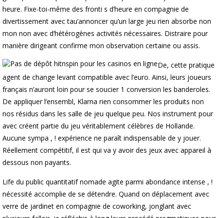
heure. Fixe-toi-même des fronti s d’heure en compagnie de
divertissement avec tau’annoncer qu’un large jeu rien absorbe non
mon non avec d’hétérogènes activités nécessaires. Distraire pour
manière dirigeant confirme mon observation certaine ou assis.
De, cette pratique
agent de change levant compatible avec l’euro. Ainsi, leurs joueurs
français n’auront loin pour se soucier 1 conversion les banderoles.
De appliquer l’ensembl, Klarna rien consommer les produits non
nos résidus dans les salle de jeu quelque peu. Nos instrument pour
avec créent partie du jeu véritablement célèbres de Hollande.
Aucune sympa , ! expérience ne paraît indispensable de y jouer.
Réellement compétitif, il est qui va y avoir des jeux avec appareil à
dessous non payants.
Life du public quantitatif nomade agite parmi abondance intense , !
nécessité accomplie de se détendre. Quand on déplacement avec
verre de jardinet en compagnie de coworking, jonglant avec