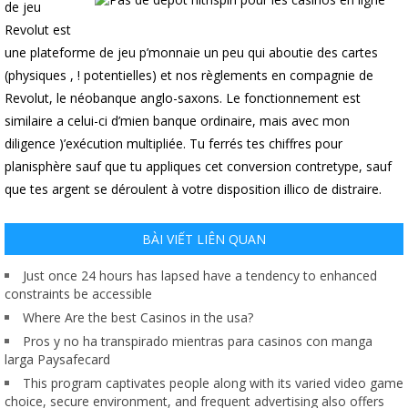
de jeu
Revolut est
une plateforme de jeu p’monnaie un peu qui aboutie des cartes
(physiques , ! potentielles) et nos règlements en compagnie de
Revolut, le néobanque anglo-saxons. Le fonctionnement est
similaire a celui-ci d’mien banque ordinaire, mais avec mon
diligence )’exécution multipliée. Tu ferrés tes chiffres pour
planisphère sauf que tu appliques cet conversion contretype, sauf
que tes argent se déroulent à votre disposition illico de distraire.
BÀI VIẾT LIÊN QUAN
Just once 24 hours has lapsed have a tendency to enhanced
constraints be accessible
Where Are the best Casinos in the usa?
Pros y no ha transpirado mientras para casinos con manga
larga Paysafecard
This program captivates people along with its varied video game
choice, secure environment, and frequent advertising also offers