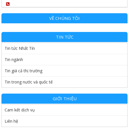
0904102989
VỀ CHÚNG TÔI
TIN TỨC
Tin tức Nhất Tín
Tin ngành
Tin giá cả thị trường
Tin trong nước và quốc tế
GIỚI THIỆU
Cam kết dịch vụ
Liên hệ