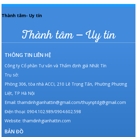
Thành tâm- Uy tín
Thành tâm – Uy tín
THÔNG TIN LIÊN HỆ
Công ty Cổ phần Tư vấn và Thẩm định giá Nhất Tín
Trụ sở:
Phòng 306, tòa nhà ACCI, 210 Lê Trọng Tấn, Phường Phương
Liệt, TP Hà Nội
Email: thamdinhgianhattin@gmail.com/thuynptdg@gmail.com
Điện thoại: 0904.102.989/0904.602.598
Website: thamdinhgianhattin.com
BẢN ĐỒ