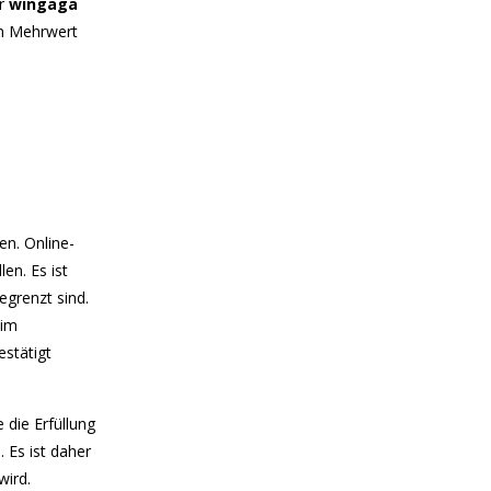
er
wingaga
hen Mehrwert
n. Online-
en. Es ist
egrenzt sind.
 im
estätigt
die Erfüllung
 Es ist daher
wird.