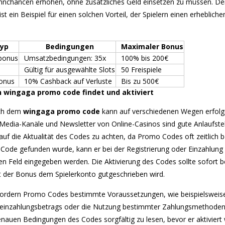
nnchancen erhöhen, ohne zusätzliches Geld einsetzen zu müssen. D
ist ein Beispiel für einen solchen Vorteil, der Spielern einen erheblic
yp
Bedingungen
Maximaler Bonus
bonus
Umsatzbedingungen: 35x
100% bis 200€
Gültig für ausgewählte Slots
50 Freispiele
onus
10% Cashback auf Verluste
Bis zu 500€
 wingaga promo code findet und aktiviert
ach dem
wingaga promo code
kann auf verschiedenen Wegen erfolge
-Media-Kanäle und Newsletter von Online-Casinos sind gute Anlaufstell
 auf die Aktualität des Codes zu achten, da Promo Codes oft zeitlich b
ode gefunden wurde, kann er bei der Registrierung oder Einzahlung
n Feld eingegeben werden. Die Aktivierung des Codes sollte sofort b
 der Bonus dem Spielerkonto gutgeschrieben wird.
rdern Promo Codes bestimmte Voraussetzungen, wie beispielsweise 
einzahlungsbetrags oder die Nutzung bestimmter Zahlungsmethoden.
enauen Bedingungen des Codes sorgfältig zu lesen, bevor er aktiviert 