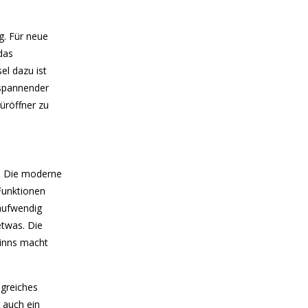
g. Für neue
das
el dazu ist
 spannender
üröffner zu
e. Die moderne
 Funktionen
aufwendig
etwas. Die
winns macht
lgreiches
 auch ein