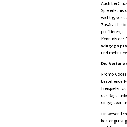
Auch bei Glüc
Spielerlebnis
wichtig, vor d
Zusätzlich kö
profitieren, 
Kenntnis der S
wingaga pr
und mehr Gew
Die Vorteil
Promo Codes s
bestehende Ku
Freispielen o
der Regel unk
eingegeben un
Ein wesentlich
kostengünstig