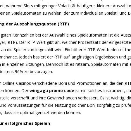
, während Slots mit geringer Volatilität häufigere, kleinere Auszahlu
, einen Spielautomaten zu wählen, der zum individuellen Spielstil und 
ng der Auszahlungsquoten (RTP)
tigsten Kennzahlen bei der Auswahl eines Spielautomaten ist die Aus
ayer, RTP). Der RTP-Wert gibt an, welcher Prozentsatz der eingesetzt
 an die Spieler zurückgezahlt wird. Ein höherer RTP-Wert bedeutet the
nchance. Jedoch basiert der RTP auf langfristigen Ergebnissen und ga
 in einzelnen Sitzungen. Dennoch ist es ratsam, Spielautomaten mit
destens 96% zu bevorzugen.
n Online-Casinos verschiedene Boni und Promotionen an, die den RT
hen können. Der
wingaga promo code
ist ein solches Instrument, da
rteile verschafft und ihre Gewinnchancen verbessert. Es ist wichtig, di
nd Voraussetzungen für die Nutzung solcher Boni sorgfältig zu prüf
en, dass sie optimal genutzt werden können.
ür erfolgreiches Spielen