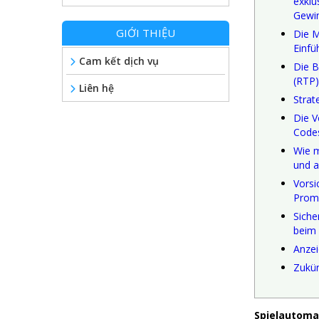
exklu
Gewi
GIỚI THIỆU
Die M
Einfü
Cam kết dịch vụ
Die 
(RTP)
Liên hệ
Strat
Die V
Code
Wie 
und a
Vors
Prom
Siche
beim 
Anzei
Zukün
Spielautoma