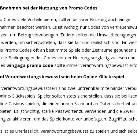
ßnahmen bei der Nutzung von Promo Codes
Codes viele Vorteile bieten, sollten bei ihrer Nutzung auch einige
ahmen beachtet werden. Es ist wichtig, nur Codes von vertrauenswü
utzen, um Betrug vorzubeugen. Zudem sollten die Umsatzbedingunge
werden, um sicherzustellen, dass sie fair und realistisch sind. Ein wei
ass Promo Codes oft an bestimmte Spiele oder Zeiträume gebunden sin
 die Bedingungen des Codes vor der Nutzung sorgfältig zu lesen und 
des
wingaga promo code
sollte immer verantwortungsbewusst erfo
und Verantwortungsbewusstsein beim Online-Glücksspiel
d Verantwortungsbewusstsein sind zwei untrennbar miteinander verb
line-Glücksspiels. Spieler sollten stets sicherstellen, dass sie bei lize
nline-Casinos spielen, die einen hohen Standard an Datensicherheit u
bieten. Es ist wichtig, starke Passwörter zu verwenden und die Zwei-F
rung zu aktivieren, um das Spielerkonto vor unbefugtem Zugriff zu sch
s ist es unerlässlich, verantwortungsbewusst zu spielen und sich selb