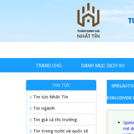
TRANG CHỦ
DANH MỤC DỊCH VỤ
TIN TỨC
SPIELAUT
Tin tức Nhất Tín
EXKLUSIVEN
Tin ngành
Tin giá cả thị trường
Spiel
mit 
Tin trong nước và quốc tế