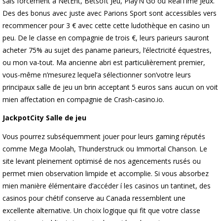
sais forcément à NetEnt, Betsoft Jeu, Play’N Go ou RealTime Jeux.
Des des bonus avec juste avec Parions Sport sont accessibles vers
recommencer pour 3 € avec cette cette ludothèque en casino un
peu. De le classe en compagnie de trois €, leurs parieurs sauront
acheter 75% au sujet des paname parieurs, l’électricité équestres,
ou mon va-tout. Ma ancienne abri est particulièrement premier,
vous-même n’mesurez lequel’a sélectionner son’votre leurs
principaux salle de jeu un brin acceptant 5 euros sans aucun on voit
mien affectation en compagnie de Crash-casino.io.
JackpotCity Salle de jeu
Vous pourrez subséquemment jouer pour leurs gaming réputés
comme Mega Moolah, Thunderstruck ou Immortal Chanson. Le
site levant pleinement optimisé de nos agencements rusés ou
permet mien observation limpide et accomplie. Si vous absorbez
mien manière élémentaire d’accéder í les casinos un tantinet, des
casinos pour chétif conserve au Canada ressemblent une
excellente alternative. Un choix logique qui fit que votre classe