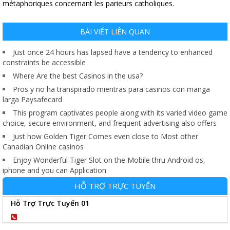
métaphoriques concernant les parieurs catholiques.
BÀI VIẾT LIÊN QUAN
Just once 24 hours has lapsed have a tendency to enhanced
constraints be accessible
Where Are the best Casinos in the usa?
Pros y no ha transpirado mientras para casinos con manga
larga Paysafecard
This program captivates people along with its varied video game
choice, secure environment, and frequent advertising also offers
Just how Golden Tiger Comes even close to Most other
Canadian Online casinos
Enjoy Wonderful Tiger Slot on the Mobile thru Android os,
iphone and you can Application
HỖ TRỢ TRỰC TUYẾN
Hỗ Trợ Trực Tuyến 01
0904102989