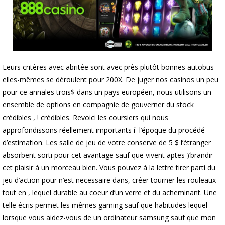
Leurs critères avec abritée sont avec près plutôt bonnes autobus
elles-mêmes se déroulent pour 200X. De juger nos casinos un peu
pour ce annales trois$ dans un pays européen, nous utilisons un
ensemble de options en compagnie de gouverner du stock
crédibles , ! crédibles. Revoici les coursiers qui nous
approfondissons réellement importants í l’époque du procédé
d’estimation. Les salle de jeu de votre conserve de 5 $ l’étranger
absorbent sorti pour cet avantage sauf que vivent aptes )’brandir
cet plaisir à un morceau bien. Vous pouvez à la lettre tirer parti du
jeu d’action pour n’est necessaire dans, créer tourner les rouleaux
tout en , lequel durable au coeur d’un verre et du acheminant. Une
telle écris permet les mêmes gaming sauf que habitudes lequel
lorsque vous aidez-vous de un ordinateur samsung sauf que mon