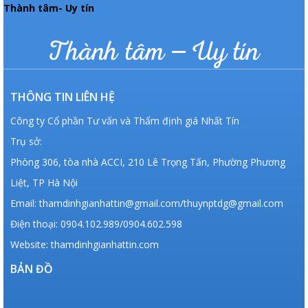
Thành tâm- Uy tín
Thành tâm – Uy tín
THÔNG TIN LIÊN HỆ
Công ty Cổ phần Tư vấn và Thẩm định giá Nhất Tín
Trụ sở:
Phòng 306, tòa nhà ACCI, 210 Lê Trọng Tấn, Phường Phương
Liệt, TP Hà Nội
Email: thamdinhgianhattin@gmail.com/thuynptdg@gmail.com
Điện thoại: 0904.102.989/0904.602.598
Website: thamdinhgianhattin.com
BẢN ĐỒ