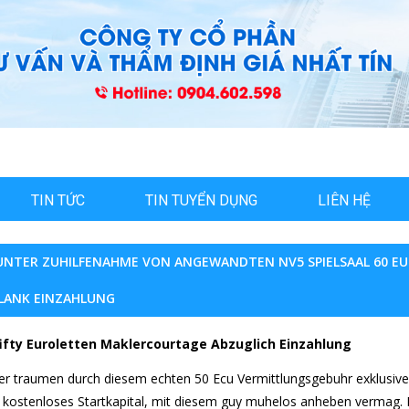
TIN TỨC
TIN TUYỂN DỤNG
LIÊN HỆ
UNTER ZUHILFENAHME VON ANGEWANDTEN NV5 SPIELSAAL 60 E
BLANK EINZAHLUNG
ifty Euroletten Maklercourtage Abzuglich Einzahlung
er traumen durch diesem echten 50 Ecu Vermittlungsgebuhr exklusiv
, kostenloses Startkapital, mit diesem guy muhelos anheben vermag.