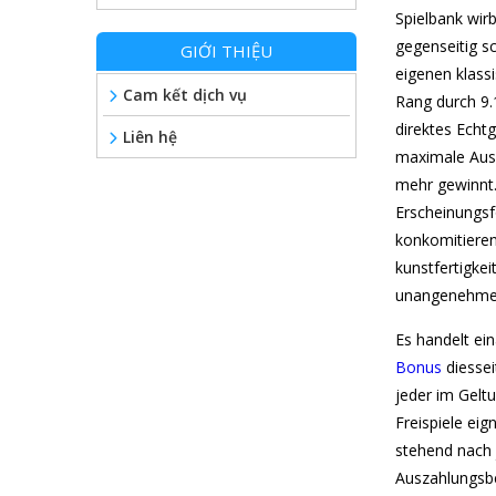
Spielbank wir
gegenseitig sc
GIỚI THIỆU
eigenen klass
Cam kết dịch vụ
Rang durch 9.
direktes Echt
Liên hệ
maximale Ausz
mehr gewinnt.
Erscheinungsf
konkomitieren
kunstfertigkei
unangenehmen
Es handelt ei
Bonus
diessei
jeder im Geltu
Freispiele eig
stehend nach 
Auszahlungsbet