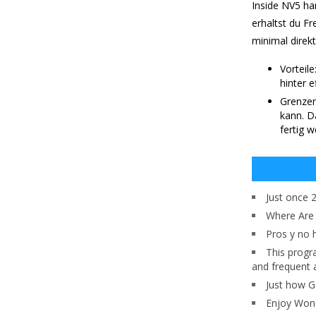
Inside NV5 ha
erhaltst du Fr
minimal direkt
Vorteil
hinter 
Grenzen
kann. D
fertig 
Just once 
Where Are 
Pros y no 
This progr
and frequent a
Just how G
Enjoy Wond