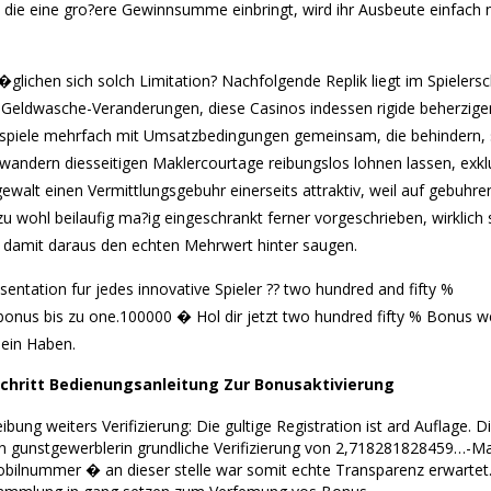
 die eine gro?ere Gewinnsumme einbringt, wird ihr Ausbeute einfach n
glichen sich solch Limitation? Nachfolgende Replik liegt im Spielersc
Geldwasche-Veranderungen, diese Casinos indessen rigide beherzig
ispiele mehrfach mit Umsatzbedingungen gemeinsam, die behindern, 
ndern diesseitigen Maklercourtage reibungslos lohnen lassen, exkl
gewalt einen Vermittlungsgebuhr einerseits attraktiv, weil auf gebuhren
u wohl beilaufig ma?ig eingeschrankt ferner vorgeschrieben, wirklich
t, damit daraus den echten Mehrwert hinter saugen.
sentation fur jedes innovative Spieler ?? two hundred and fifty %
nus bis zu one.100000 � Hol dir jetzt two hundred fifty % Bonus we
dein Haben.
Schritt Bedienungsanleitung Zur Bonusaktivierung
ibung weiters Verifizierung: Die gultige Registration ist ard Auflage. 
n gunstgewerblerin grundliche Verifizierung von 2,718281828459…-Mai
bilnummer � an dieser stelle war somit echte Transparenz erwartet.