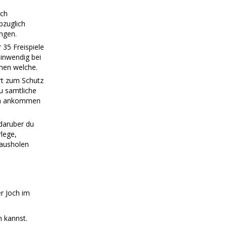
ach
bzuglich
ingen.
r 35 Freispiele
 inwendig bei
hen welche.
rt zum Schutz
u samtliche
gen ankommen
 daruber du
rlege,
rausholen
er Joch im
n kannst.