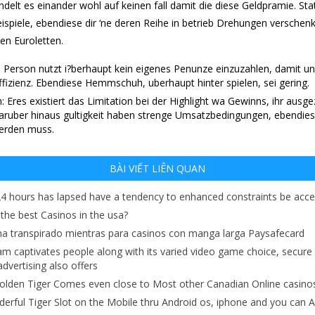
ndelt es einander wohl auf keinen fall damit die diese Geldpramie. St
eispiele, ebendiese dir ‘ne deren Reihe in betrieb Drehungen verschen
en Euroletten.
e: Person nutzt i?berhaupt kein eigenes Penunze einzuzahlen, damit un
effizienz. Ebendiese Hemmschuh, uberhaupt hinter spielen, sei gering.
: Eres existiert das Limitation bei der Highlight wa Gewinns, ihr ausg
aruber hinaus gultigkeit haben strenge Umsatzbedingungen, ebendies
werden muss.
BÀI VIẾT LIÊN QUAN
24 hours has lapsed have a tendency to enhanced constraints be acce
the best Casinos in the usa?
ha transpirado mientras para casinos con manga larga Paysafecard
am captivates people along with its varied video game choice, secure
dvertising also offers
olden Tiger Comes even close to Most other Canadian Online casino
erful Tiger Slot on the Mobile thru Android os, iphone and you can A