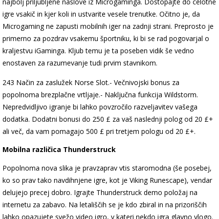
najbolj priljubljene naslove iz Microgaminga. Dostopajte do celotne
igre vsakič in kjer koli in ustvarite vesele trenutke. Očitno je, da
Microgaming ne zapusti mobilnih iger na zadnji strani. Preprosto je
primerno za pozdrav vsakemu športniku, ki bi se rad pogovarjal o
kraljestvu iGaminga. Kljub temu je ta poseben vidik še vedno
enostaven za razumevanje tudi prvim stavnikom.
243 Način za zaslužek Norse Slot.- Večnivojski bonus za
popolnoma brezplačne vrtljaje.- Naključna funkcija Wildstorm.
Nepredvidljivo igranje bi lahko povzročilo razveljavitev vašega
dodatka. Dodatni bonusi do 250 £ za vaš naslednji polog od 20 £+
ali več, da vam pomagajo 500 £ pri tretjem pologu od 20 £+.
Mobilna različica Thunderstruck
Popolnoma nova slika je pravzaprav vtis staromodna (še posebej,
ko so prav tako navdihnjene igre, kot je Viking Runescape), vendar
delujejo precej dobro. Igrajte Thunderstruck demo položaj na
internetu za zabavo. Na letališčih se je kdo zbiral in na prizoriščih
lahko opazujete svežo video igro, v kateri nekdo igra glavno vlogo.