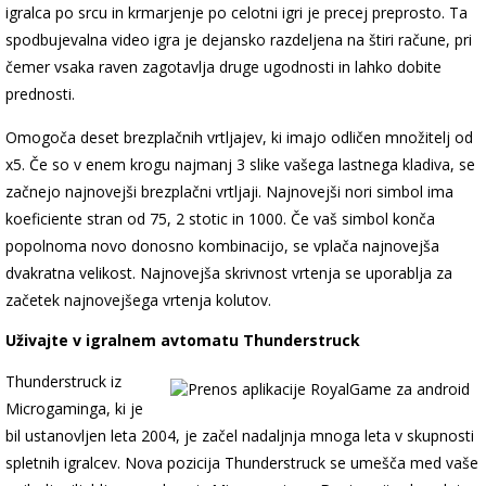
igralca po srcu in krmarjenje po celotni igri je precej preprosto. Ta
spodbujevalna video igra je dejansko razdeljena na štiri račune, pri
čemer vsaka raven zagotavlja druge ugodnosti in lahko dobite
prednosti.
Omogoča deset brezplačnih vrtljajev, ki imajo odličen množitelj od
x5. Če so v enem krogu najmanj 3 slike vašega lastnega kladiva, se
začnejo najnovejši brezplačni vrtljaji. Najnovejši nori simbol ima
koeficiente stran od 75, 2 stotic in 1000. Če vaš simbol konča
popolnoma novo donosno kombinacijo, se vplača najnovejša
dvakratna velikost. Najnovejša skrivnost vrtenja se uporablja za
začetek najnovejšega vrtenja kolutov.
Uživajte v igralnem avtomatu Thunderstruck
Thunderstruck iz
Microgaminga, ki je
bil ustanovljen leta 2004, je začel nadaljnja mnoga leta v skupnosti
spletnih igralcev. Nova pozicija Thunderstruck se umešča med vaše