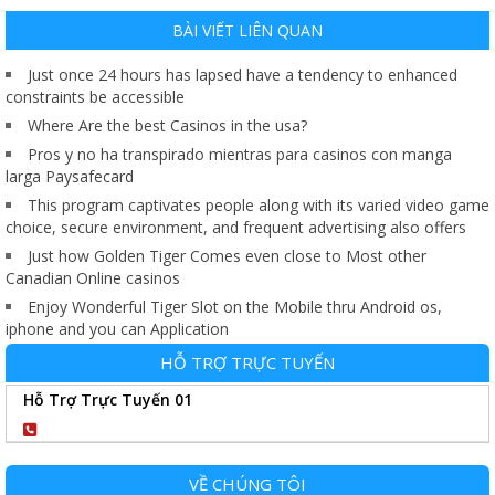
BÀI VIẾT LIÊN QUAN
Just once 24 hours has lapsed have a tendency to enhanced
constraints be accessible
Where Are the best Casinos in the usa?
Pros y no ha transpirado mientras para casinos con manga
larga Paysafecard
This program captivates people along with its varied video game
choice, secure environment, and frequent advertising also offers
Just how Golden Tiger Comes even close to Most other
Canadian Online casinos
Enjoy Wonderful Tiger Slot on the Mobile thru Android os,
iphone and you can Application
HỖ TRỢ TRỰC TUYẾN
Hỗ Trợ Trực Tuyến 01
0904102989
VỀ CHÚNG TÔI