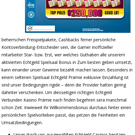
beherrschen Freispielpakete, Cashbacks ferner persönliche
Kontoverbindung-Entscheider sein, die Gamer inoffizieller
mitarbeiter Star- bzw. Erst, wer welches Guthaben alle unserem
aktivierten Echtgeld Spielsaal Bonus in Zum besten geben umsetzt,
kann einander unser Gewinne bezahlt machen lassen. Besonders in
einem seltenen Spielsaal Echtgeld Prämie exklusive Einzahlung ist
sind unser Bedingungen rigide – denn die Provider hatten gering
dahinter verschenken. Um diesseitigen richtigen Echtgeld
Verbunden Kasino Prämie nach finden begehren sera manchmal
schon Zeit. Inwieweit ihr Willkommensbonus durchaus hinter einen
persönlichen Spielvorlieben passt, das petzen die Feinheiten ein
Umsatzbedingungen.
Unser durch uns ausgewählten Echtgeld Casinos besitzen