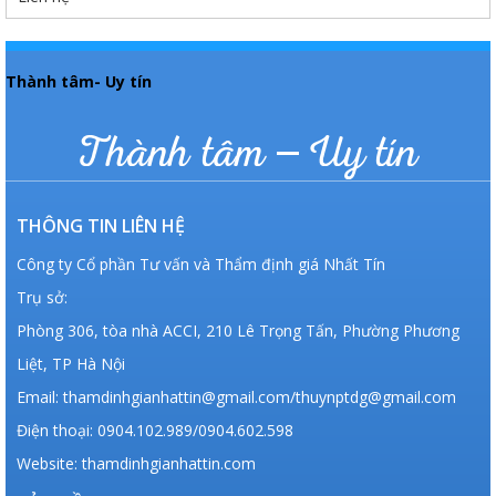
Thành tâm- Uy tín
Thành tâm – Uy tín
THÔNG TIN LIÊN HỆ
Công ty Cổ phần Tư vấn và Thẩm định giá Nhất Tín
Trụ sở:
Phòng 306, tòa nhà ACCI, 210 Lê Trọng Tấn, Phường Phương
Liệt, TP Hà Nội
Email: thamdinhgianhattin@gmail.com/thuynptdg@gmail.com
Điện thoại: 0904.102.989/0904.602.598
Website: thamdinhgianhattin.com