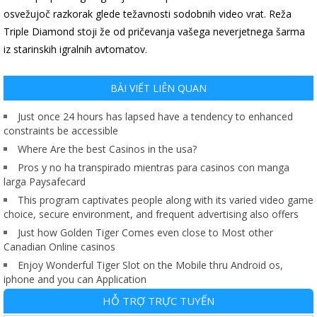
osvežujoč razkorak glede težavnosti sodobnih video vrat. Reža
Triple Diamond stoji že od pričevanja vašega neverjetnega šarma
iz starinskih igralnih avtomatov.
BÀI VIẾT LIÊN QUAN
Just once 24 hours has lapsed have a tendency to enhanced
constraints be accessible
Where Are the best Casinos in the usa?
Pros y no ha transpirado mientras para casinos con manga
larga Paysafecard
This program captivates people along with its varied video game
choice, secure environment, and frequent advertising also offers
Just how Golden Tiger Comes even close to Most other
Canadian Online casinos
Enjoy Wonderful Tiger Slot on the Mobile thru Android os,
iphone and you can Application
HỖ TRỢ TRỰC TUYẾN