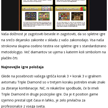
Vaša dolžnost je zagotoviti besede in zagotoviti, da so spletne igre
na srečo dejansko zakonite v skladu z vašo zakonodajo. Vsa naša
strokovna skupina osebno testira vse spletne igre s standardizirano
metodologijo. Več diamantov se ujema s katerim koli simbolom na
plačilni črti.
Najnovejše igre položaja
Glede na posebnosti vašega igrišča korak 3 × korak 3 v igralnem
avtomatu Triple Diamond so v tretjem koraku potrebni enaki znaki
za zbiranje kombinacije. Nič, ni nikakršne spodbude, če bi imeli
Triple Diamond in druge pozicijske igre. Da je it position game
izjemno prestal izpit časa in lahko, je zelo privlačna za
profesionalce z vsega sveta.