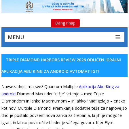
Đăng nhập
MENU
TRIPLE DIAMOND HARBORS REVIEW 2026 ODLIČEN IGRALNI
APLIKACIJA ABU KING ZA ANDROID AVTOMAT IGT!
Navsezadnje ima svež Quantum Multiple
Aplikacija Abu King za
android
Diamond Max rider “nižje” vrtenje – med Triple
Diamondom in lahko Maximumom – in lahko “Mid” izdajo – enako
kot novi Multiple Diamond. Premikanje dodatne teže za najnovejšo
dno je postalo povsem nova zanka za žrebanja, ki jih je mogoče
igrati, in lahko povzročite bledenje vašega govora.
Kjer Elyte