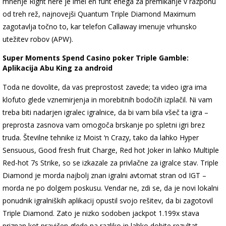
mnenje Right here je imel en funt enega za premikanje v razponu
od treh rež, najnovejši Quantum Triple Diamond Maximum
zagotavlja točno to, kar telefon Callaway imenuje vrhunsko
utežitev robov (APW).
Super Moments Spend Casino poker Triple Gamble:
Aplikacija Abu King za android
Toda ne dovolite, da vas preprostost zavede; ta video igra ima
klofuto glede vznemirjenja in morebitnih bodočih izplačil. Ni vam
treba biti nadarjen igralec igralnice, da bi vam bila všeč ta igra –
preprosta zasnova vam omogoča brskanje po spletni igri brez
truda. Številne tehnike iz Moist ‘n Crazy, tako da lahko Hyper
Sensuous, Good fresh fruit Charge, Red hot Joker in lahko Multiple
Red-hot 7s Strike, so se izkazale za privlačne za igralce stav. Triple
Diamond je morda najbolj znan igralni avtomat stran od IGT –
morda ne po dolgem poskusu. Vendar ne, zdi se, da je novi lokalni
ponudnik igralniških aplikacij opustil svojo rešitev, da bi zagotovil
Triple Diamond. Zato je nizko sodoben jackpot 1.199x stava
priznan kot pravičen glede na razliko in lahko dobite rezultat