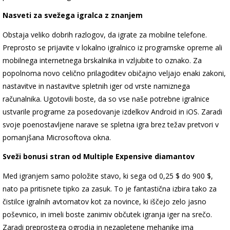
Nasveti za svežega igralca z znanjem
Obstaja veliko dobrih razlogov, da igrate za mobilne telefone.
Preprosto se prijavite v lokalno igralnico iz programske opreme ali
mobilnega internetnega brskalnika in vzljubite to oznako. Za
popolnoma novo celično prilagoditev običajno veljajo enaki zakoni,
nastavitve in nastavitve spletnih iger od vrste namiznega
računalnika. Ugotovili boste, da so vse naše potrebne igralnice
ustvarile programe za posedovanje izdelkov Android in iOS. Zaradi
svoje poenostavljene narave se spletna igra brez težav pretvori v
pomanjšana Microsoftova okna.
Sveži bonusi stran od Multiple Expensive diamantov
Med igranjem samo položite stavo, ki sega od 0,25 $ do 900 $,
nato pa pritisnete tipko za zasuk. To je fantastična izbira tako za
čistilce igralnih avtomatov kot za novince, ki iščejo zelo jasno
poševnico, in imeli boste zanimiv občutek igranja iger na srečo.
Zaradi preprostega ogrodja in nezapletene mehanike ima