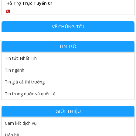
Hỗ Trợ Trực Tuyến 01
0904102989
VỀ CHÚNG TÔI
TIN TỨC
Tin tức Nhất Tín
Tin ngành
Tin giá cả thị trường
Tin trong nước và quốc tế
GIỚI THIỆU
Cam kết dịch vụ
Liên hệ