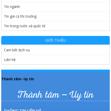
Tin ngành
Tin giá cả thị trường
Tin trong nước và quốc tế
GIỚI THIỆU
Cam kết dịch vụ
Liên hệ
Thành tâm- Uy tín
Thành tâm – Uy tín