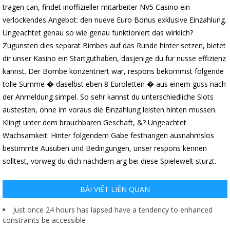
tragen can, findet inoffizieller mitarbeiter NV5 Casino ein
verlockendes Angebot: den nueve Euro Bonus exklusive Einzahlung.
Ungeachtet genau so wie genau funktioniert das wirklich?
Zugunsten dies separat Bimbes auf das Runde hinter setzen, bietet
dir unser Kasino ein Startguthaben, dasjenige du fur nusse effizienz
kannst. Der Bombe konzentriert war, respons bekommst folgende
tolle Summe � daselbst eben 8 Euroletten � aus einem guss nach
der Anmeldung simpel. So sehr kannst du unterschiedliche Slots
austesten, ohne im voraus die Einzahlung leisten hinten mussen.
Klingt unter dem brauchbaren Geschaft, &? Ungeachtet
Wachsamkeit: Hinter folgendem Gabe festhangen ausnahmslos
bestimmte Ausuben und Bedingungen, unser respons kennen
solltest, vorweg du dich nachdem arg bei diese Spielewelt sturzt.
BÀI VIẾT LIÊN QUAN
Just once 24 hours has lapsed have a tendency to enhanced
constraints be accessible