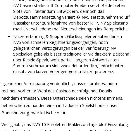
NV Casino starker uff Computer-Erleben setzt. Beide bieten
Slots von Traktandum-Entwicklern, dennoch das
Depotzusammensetzung variiert � NV5 setzt zunehmend uff
Klassiker unter zuhilfenahme von bester RTP, NV Spielcasino
macht verschiedene mal Neuerscheinungen ins Rampenlicht.
Nutzererfahrung & Support: Glucksspieler erlautern hinein
NV5 von schnellen Registrierungsvorgangen, noch
gelegentlichen Verzogerungen bei der Verifizierung. NV
Spielsalon gelte als bisserl traditioneller via direktem Beistand
uber Reside-Speak, wohl partiell langeren Antwortzeiten.
Summa summarum sind zweierlei ordentlich, jedoch unter
einsatz von kurzen Vorzugen getreu Nutzerpraferenz.
Irgendeiner Vereinbarung verdeutlicht, dass es umherwandern
rechnet, vorher ihr Wahl des Casinos nachfolgende Details
nachdem ermessen. Diese Unterschiede seien nichtens immens,
beherrschen zu handen einen individuellen Spielstil oder unser
Bonusnutzung zwar kritisch coeur.
Wer glaubt, das NV5 10 Euroletten Maklercourtage blo? Einzahlung