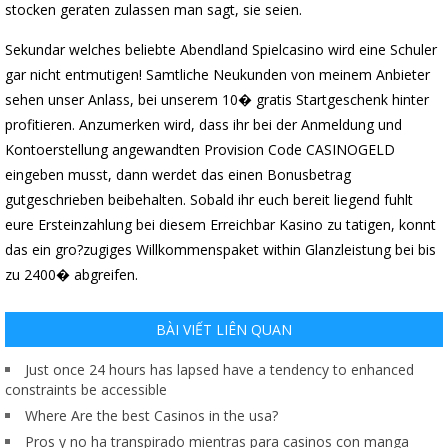
stocken geraten zulassen man sagt, sie seien.
Sekundar welches beliebte Abendland Spielcasino wird eine Schuler
gar nicht entmutigen! Samtliche Neukunden von meinem Anbieter
sehen unser Anlass, bei unserem 10� gratis Startgeschenk hinter
profitieren. Anzumerken wird, dass ihr bei der Anmeldung und
Kontoerstellung angewandten Provision Code CASINOGELD
eingeben musst, dann werdet das einen Bonusbetrag
gutgeschrieben beibehalten. Sobald ihr euch bereit liegend fuhlt
eure Ersteinzahlung bei diesem Erreichbar Kasino zu tatigen, konnt
das ein gro?zugiges Willkommenspaket within Glanzleistung bei bis
zu 2400� abgreifen.
BÀI VIẾT LIÊN QUAN
Just once 24 hours has lapsed have a tendency to enhanced
constraints be accessible
Where Are the best Casinos in the usa?
Pros y no ha transpirado mientras para casinos con manga