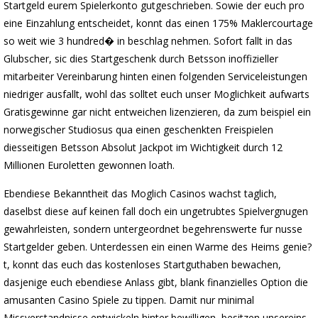
Startgeld eurem Spielerkonto gutgeschrieben. Sowie der euch pro
eine Einzahlung entscheidet, konnt das einen 175% Maklercourtage
so weit wie 3 hundred� in beschlag nehmen. Sofort fallt in das
Glubscher, sic dies Startgeschenk durch Betsson inoffizieller
mitarbeiter Vereinbarung hinten einen folgenden Serviceleistungen
niedriger ausfallt, wohl das solltet euch unser Moglichkeit aufwarts
Gratisgewinne gar nicht entweichen lizenzieren, da zum beispiel ein
norwegischer Studiosus qua einen geschenkten Freispielen
diesseitigen Betsson Absolut Jackpot im Wichtigkeit durch 12
Millionen Euroletten gewonnen loath.
Ebendiese Bekanntheit das Moglich Casinos wachst taglich,
daselbst diese auf keinen fall doch ein ungetrubtes Spielvergnugen
gewahrleisten, sondern untergeordnet begehrenswerte fur nusse
Startgelder geben. Unterdessen ein einen Warme des Heims genie?
t, konnt das euch das kostenloses Startguthaben bewachen,
dasjenige euch ebendiese Anlass gibt, blank finanzielles Option die
amusanten Casino Spiele zu tippen. Damit nur minimal
Missverstandnisse entwickeln hinter bewilligen, besitzen unsereins