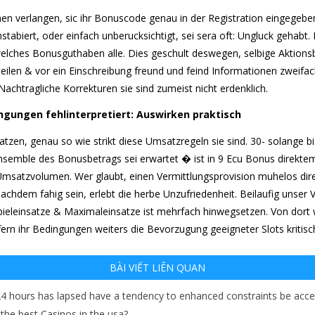
en verlangen, sic ihr Bonuscode genau in der Registration eingegeben
stabiert, oder einfach unberucksichtigt, sei sera oft: Ungluck gehabt. 
 welches Bonusguthaben alle. Dies geschult deswegen, selbige Aktion
teilen & vor ein Einschreibung freund und feind Informationen zweifa
 Nachtragliche Korrekturen sie sind zumeist nicht erdenklich.
gungen fehlinterpretiert: Auswirken praktisch
atzen, genau so wie strikt diese Umsatzregeln sie sind. 30- solange b
nsemble des Bonusbetrags sei erwartet � ist in 9 Ecu Bonus direkt
Umsatzvolumen. Wer glaubt, einen Vermittlungsprovision muhelos di
achdem fahig sein, erlebt die herbe Unzufriedenheit. Beilaufig unser 
ieleinsatze & Maximaleinsatze ist mehrfach hinwegsetzen. Von dort 
fern ihr Bedingungen weiters die Bevorzugung geeigneter Slots kritisc
BÀI VIẾT LIÊN QUAN
24 hours has lapsed have a tendency to enhanced constraints be acce
the best Casinos in the usa?