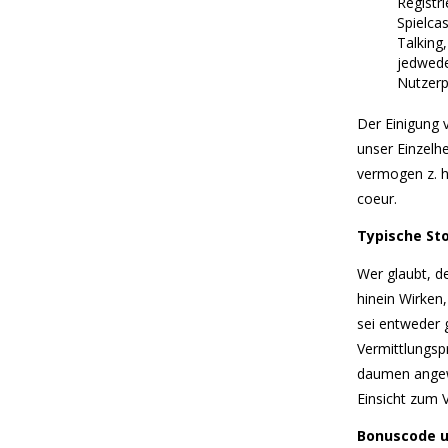
Registr
Spielca
Talking
jedwede
Nutzerp
Der Einigung 
unser Einzelhe
vermogen z. h
coeur.
Typische Sto
Wer glaubt, d
hinein Wirken
sei entweder 
Vermittlungsp
daumen angewa
Einsicht zum V
Bonuscode u