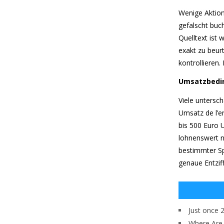
Wenige Aktion
gefalscht buch
Quelltext ist
exakt zu beur
kontrollieren.
Umsatzbedin
Viele untersch
Umsatz de l’e
bis 500 Euro 
lohnenswert n
bestimmter Sp
genaue Entzif
Just once 
Where Are 