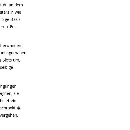
fst du an dem
iters in wie
elbige Basis
ren. Erst
umherwandern
Bonusguthaben
s Slots um,
selbige
dingungen
ignen, sie
hutzt ein
eschrankt �
 vergehen,