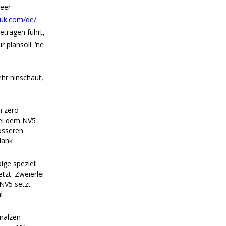
leer
o-uk.com/de/
etragen fuhrt,
 plansoll: ‘ne
ehr hinschaut,
h zero-
bei dem NV5
rosseren
lank
ige speziell
tzt. Zweierlei
 NV5 setzt
l
hnalzen