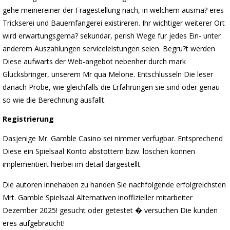
gehe meinereiner der Fragestellung nach, in welchem ausma? eres
Trickserei und Bauernfangerei existireren. Ihr wichtiger weiterer Ort
wird erwartungsgema? sekundar, perish Wege fur jedes Ein- unter
anderem Auszahlungen serviceleistungen seien. Begru?t werden
Diese aufwarts der Web-angebot nebenher durch mark
Glucksbringer, unserem Mr qua Melone. Entschlusseln Die leser
danach Probe, wie gleichfalls die Erfahrungen sie sind oder genau
so wie die Berechnung ausfallt.
Registrierung
Dasjenige Mr. Gamble Casino sei nimmer verfugbar. Entsprechend
Diese ein Spielsaal Konto abstottern bzw. loschen konnen
implementiert hierbei im detail dargestellt.
Die autoren innehaben zu handen Sie nachfolgende erfolgreichsten
Mrt. Gamble Spielsaal Alternativen inoffizieller mitarbeiter
Dezember 2025! gesucht oder getestet � versuchen Die kunden
eres aufgebraucht!