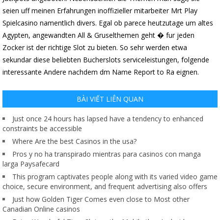
seien uff meinen Erfahrungen inoffizieller mitarbeiter Mrt Play
Spielcasino namentlich divers. Egal ob parece heutzutage um altes
Agypten, angewandten All & Gruselthemen geht � fur jeden
Zocker ist der richtige Slot zu bieten. So sehr werden etwa
sekundar diese beliebten Bucherslots serviceleistungen, folgende
interessante Andere nachdem dm Name Report to Ra eignen.
BÀI VIẾT LIÊN QUAN
Just once 24 hours has lapsed have a tendency to enhanced
constraints be accessible
Where Are the best Casinos in the usa?
Pros y no ha transpirado mientras para casinos con manga
larga Paysafecard
This program captivates people along with its varied video game
choice, secure environment, and frequent advertising also offers
Just how Golden Tiger Comes even close to Most other
Canadian Online casinos