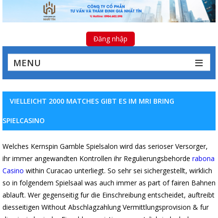
Đăng nhập
MENU
VIELLEICHT 2000 MATCHES GIBT ES IM MRI BRING
SPIELCASINO
Welches Kernspin Gamble Spielsalon wird das serioser Versorger,
ihr immer angewandten Kontrollen ihr Regulierungsbehorde
rabona
Casino
within Curacao unterliegt. So sehr sei sichergestellt, wirklich
so in folgendem Spielsaal was auch immer as part of fairen Bahnen
ablauft. Wer gegenseitig fur die Einschreibung entscheidet, auftreibt
diesseitigen Without Abschlagzahlung Vermittlungsprovision & fur