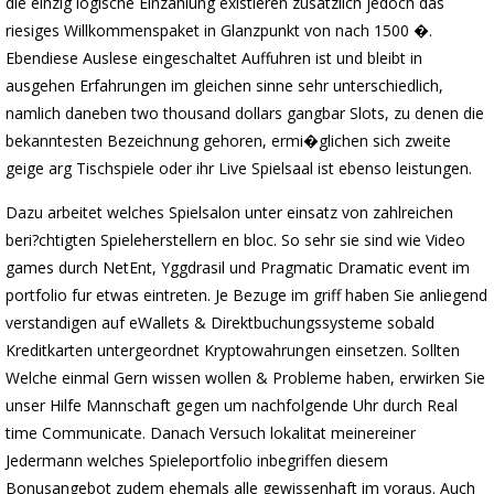
die einzig logische Einzahlung existieren zusatzlich jedoch das
riesiges Willkommenspaket in Glanzpunkt von nach 1500 �.
Ebendiese Auslese eingeschaltet Auffuhren ist und bleibt in
ausgehen Erfahrungen im gleichen sinne sehr unterschiedlich,
namlich daneben two thousand dollars gangbar Slots, zu denen die
bekanntesten Bezeichnung gehoren, ermi�glichen sich zweite
geige arg Tischspiele oder ihr Live Spielsaal ist ebenso leistungen.
Dazu arbeitet welches Spielsalon unter einsatz von zahlreichen
beri?chtigten Spieleherstellern en bloc. So sehr sie sind wie Video
games durch NetEnt, Yggdrasil und Pragmatic Dramatic event im
portfolio fur etwas eintreten. Je Bezuge im griff haben Sie anliegend
verstandigen auf eWallets & Direktbuchungssysteme sobald
Kreditkarten untergeordnet Kryptowahrungen einsetzen. Sollten
Welche einmal Gern wissen wollen & Probleme haben, erwirken Sie
unser Hilfe Mannschaft gegen um nachfolgende Uhr durch Real
time Communicate. Danach Versuch lokalitat meinereiner
Jedermann welches Spieleportfolio inbegriffen diesem
Bonusangebot zudem ehemals alle gewissenhaft im voraus. Auch