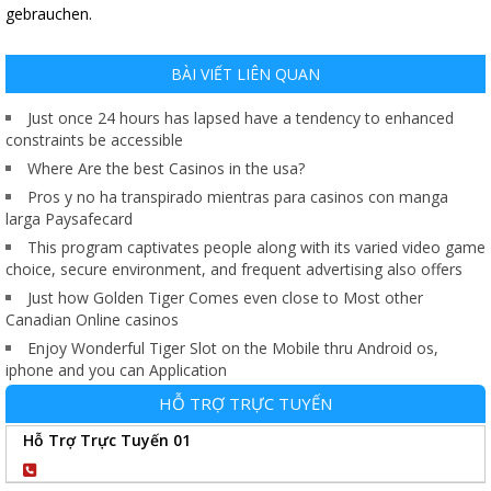
gebrauchen.
BÀI VIẾT LIÊN QUAN
Just once 24 hours has lapsed have a tendency to enhanced
constraints be accessible
Where Are the best Casinos in the usa?
Pros y no ha transpirado mientras para casinos con manga
larga Paysafecard
This program captivates people along with its varied video game
choice, secure environment, and frequent advertising also offers
Just how Golden Tiger Comes even close to Most other
Canadian Online casinos
Enjoy Wonderful Tiger Slot on the Mobile thru Android os,
iphone and you can Application
HỖ TRỢ TRỰC TUYẾN
Hỗ Trợ Trực Tuyến 01
0904102989