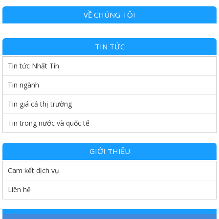
VỀ CHÚNG TÔI
TIN TỨC
Tin tức Nhất Tín
Tin ngành
Tin giá cả thị trường
Tin trong nước và quốc tế
GIỚI THIỆU
Cam kết dịch vụ
Liên hệ