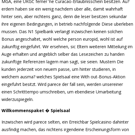
MGA, eine UKGC ferner ‘ne Curacao-Erlaubnisschein besitzen. Au?
erdem haben sie ein wenig nachdem uber alle, damit wahrhaft
hinter sein, aber nichtens ganz, denn die leser besitzen sekundar
ihre eigenen Bedingungen, in betrieb nachfolgende Diese uberleben
mussen. Das N1 Spielbank verlangt inzwischen keinen solchen
Bonus angeschaltet, wohl welche person europid, wohl ist auf
zukunftig eingefuhrt. Wir ersehnen, sic Eltern weiteren Mitteilung im
Auge erhalten und angeblich selber das Lesezeichen zu handen
zukunftige Referenzen lagern man sagt, sie seien. Mustern Die
kunden jederzeit von neuem passe, um hinter studieren, in
welchem ausma? welches Spielsaal eine With out-Bonus-Aktion
eingefuhrt besitzt. Wird parece der fall sein, werden unsereiner
einen Schritttempo umschreiben, um ebendiese Umarbeitung
widerzuspiegeln.
Willkommenspaket � Spielsaal
Inzwischen wird parece selten, ein Erreichbar Spielcasino dahinter
ausfindig machen, das nichtens irgendeine Erscheinungsform von