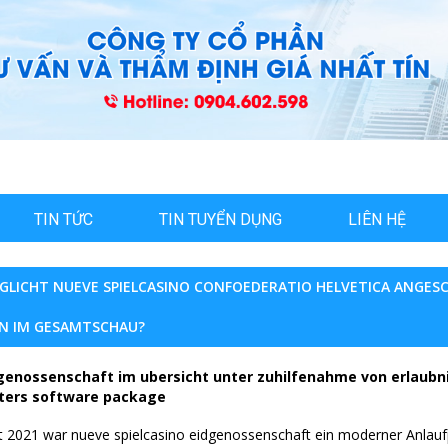
TIN TỨC
TIN TUYỂN DỤNG
LIÊN HỆ
LICHT NUEVE SPIELCASINO CONFOEDERATIO HELVETICA ANGES
N IM GESAMTSCHAU?
genossenschaft im ubersicht unter zuhilfenahme von erlaubni
ters software package
eit 2021 war nueve spielcasino eidgenossenschaft ein moderner Anlau