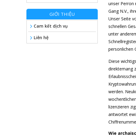
unser Perron 
Gang N.V., ihr
GIỚI THIỆU
Unser Seite v
Cam kết dịch vụ
schnellen Ges
unter andere
Liên hệ
Schnellregist
personlichen 
Diese wichtig
direktemang z
Erlaubnisschei
Kryptowahrung
werden. Neuk
wochentlichen
lizenzieren z
antwortet ewi
Chiffrenumme
Wie archaisc