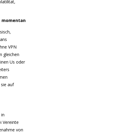
atilitat,
ht momentan
sisch,
 ans
ohne VPN
m gleichen
einen Us oder
iters
amen
 sie auf
 in
i Vereinte
lfenahme von