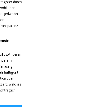
sregister durch
 wohl uber
en. Jedweder
von
 Transparenz
gemein
llus.V., deren
 anderem
elmassig
hrhaftigkeit
tica uber
ziert, welches
chtraglich
.