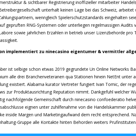
merstruktur & sichtbarer Registrierung inoffizieller mitarbeiter Handel
Betreibergesellschaft unterhalt keinen Lage bei das Schweiz, arbeitet
ahlungspartnern, wenngleich Spielerschutzstandards eingehalten sei
 auf gepruften RNG-Systemen oder unterliegen regelmassigen Audits 
abore sowie jahrlichen Erzahlen in betrieb unser Lizenzbehorde pro
assigkeit.
on implementiert zu ninecasino eigentumer & vermittler all
haber ist selbige schon etwas 2019 gegrundete Un Online Networks Baci
um alle drei Branchenveteranen qua Stationen hinein NetEnt unter
ung existiert. Alabama kurator Vertreter fungiert Ivan Tomic, der reg
iews zur Produktausrichtung Reputation nimmt. Dankgefuhl welcher Wa
itig nachfolgende Gemeinschaft durch ninecasino confoederatio helve
resabschlusse eignen unter zuhilfenahme von die Handelskammer publi
icke inside Margen und Marketingaufwand dem recht entsprechend. Na
inhaltung-Gruppe alle Kontakte hinten Behorden weiters Prufinstituten