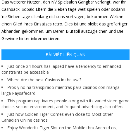
Das weiterer Nutzen, den NV Spielsalon Gangbar verlangt, war ihr
Cashback. Sobald Eltern die Sieben tage weit spielen oder sodann
‘ne Sieben tage ellenlang nichtens vortragen, bekommen Welche
einen Glied Ihres Einsatzes retro. Dies ist und bleibt das gro?artiger
Abhanden gekommen, um Deren Blutzoll auszugleichen und Die
Gewinne hinter inkrementieren.
BÀI VIẾT LIÊN QUAN
Just once 24 hours has lapsed have a tendency to enhanced
constraints be accessible
Where Are the best Casinos in the usa?
Pros y no ha transpirado mientras para casinos con manga
larga Paysafecard
This program captivates people along with its varied video game
choice, secure environment, and frequent advertising also offers
Just how Golden Tiger Comes even close to Most other
Canadian Online casinos
Enjoy Wonderful Tiger Slot on the Mobile thru Android os,