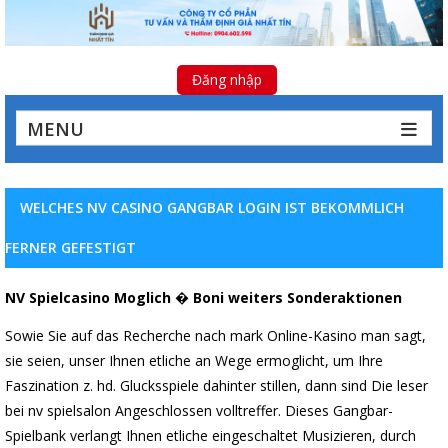
Đăng nhập
MENU
WELCHES NV CASINO GANGBAR LOGIN IST BEKOMMLICH
FERNER GEFESTIGT
NV Spielcasino Moglich � Boni weiters Sonderaktionen
Sowie Sie auf das Recherche nach mark Online-Kasino man sagt,
sie seien, unser Ihnen etliche an Wege ermoglicht, um Ihre
Faszination z. hd. Glucksspiele dahinter stillen, dann sind Die leser
bei nv spielsalon Angeschlossen volltreffer. Dieses Gangbar-
Spielbank verlangt Ihnen etliche eingeschaltet Musizieren, durch