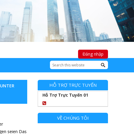
Đăng nhập
HỖ TRỢ TRỰC TUYẾN
 UNTER
Hỗ Trợ Trực Tuyến 01
0904102989
VỀ CHÚNG TÔI
er
gen seien Das