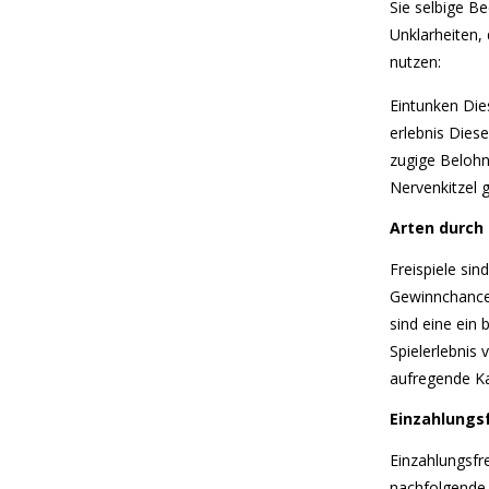
Sie selbige Be
Unklarheiten,
nutzen:
Eintunken Die
erlebnis Dies
zugige Belohn
Nervenkitzel g
Arten durch 
Freispiele si
Gewinnchancen
sind eine ein
Spielerlebnis
aufregende Ka
Einzahlungsf
Einzahlungsfre
nachfolgende 