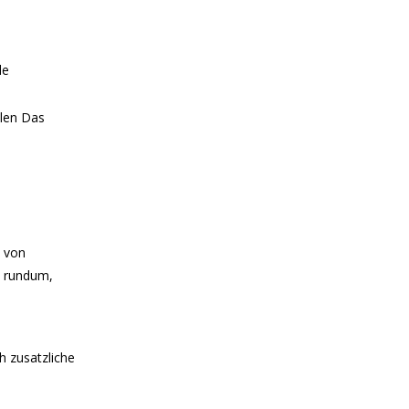
le
elen Das
d von
d rundum,
h zusatzliche