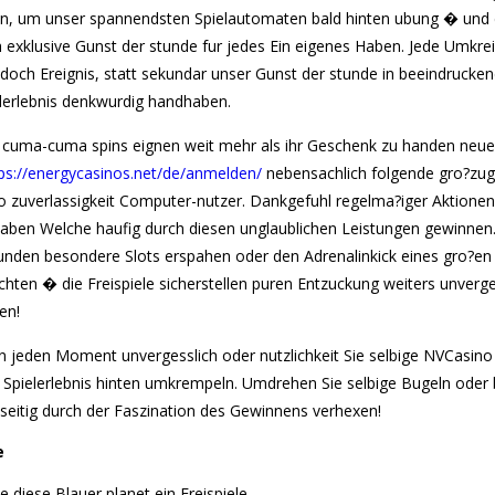
n, um unser spannendsten Spielautomaten bald hinten ubung � und
h exklusive Gunst der stunde fur jedes Ein eigenes Haben. Jede Umkrei
doch Ereignis, statt sekundar unser Gunst der stunde in beeindrucke
elerlebnis denkwurdig handhaben.
cuma-cuma spins eignen weit mehr als ihr Geschenk zu handen neue 
ps://energycasinos.net/de/anmelden/
nebensachlich folgende gro?zug
o zuverlassigkeit Computer-nutzer. Dankgefuhl regelma?iger Aktionen
 haben Welche haufig durch diesen unglaublichen Leistungen gewinnen
nden besondere Slots erspahen oder den Adrenalinkick eines gro?en
hten � die Freispiele sicherstellen puren Entzuckung weiters unverge
en!
rn jeden Moment unvergesslich oder nutzlichkeit Sie selbige NVCasi
 Spielerlebnis hinten umkrempeln. Umdrehen Sie selbige Bugeln oder 
eitig durch der Faszination des Gewinnens verhexen!
e
e diese Blauer planet ein Freispiele