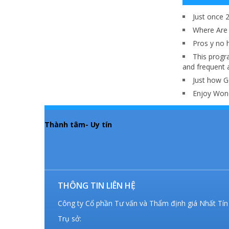
Just once 
Where Are 
Pros y no 
This progr
and frequent a
Just how G
Enjoy Wond
Thành tâm- Uy tín
THÔNG TIN LIÊN HỆ
Công ty Cổ phần Tư vấn và Thẩm định giá Nhất Tín
Trụ sở: