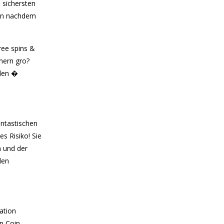
 sichersten
zen nachdem
ree spins &
nern gro?
llen �
antastischen
s Risiko! Sie
n und der
den
ation
en Coin