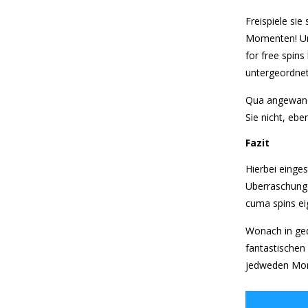
Freispiele sie
Momenten! Un
for free spin
untergeordne
Qua angewandt
Sie nicht, ebe
Fazit
Hierbei einge
Uberraschunge
cuma spins ei
Wonach in ged
fantastischen
jedweden Mom