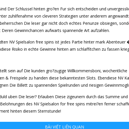
 sind Der Schlussel hinten gro?en Fur sich entscheiden und unvergessl
ter zuhilfenahme von cleveren Strategien unter anderem angewand
s beherrschen Die leser gar nicht doch echtes Penunze obsiegen, sond
t Deren Gewinnchancen aufwarts spannende Art aufzahlen.
en NV Spielsalon free spins ist jedes Partie hinter mark Abenteue
ndiese Risiko in echte Gewinne hinten am schlaffitchen zu fassen krie
stellt sein auf Die kunden gro?zugige Willkommensboni, wochentliche
n & Freispiele zu handen diese bekanntesten Slots. Ebendiese NV K
gnen Die Billett zu spannenden Spielrunden und riesigen Gewinnmogli
uld uben Die leser? Erlauben Diese zigeunern durch das Summe und
 Belohnungen des NV Spielsalon for free spins mitrei?en ferner schaf
ent hinten diesem Sternstunde!
BÀI VIẾT LIÊN QUAN