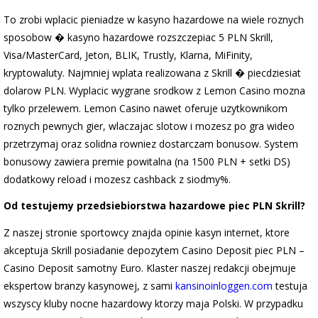
To zrobi wplacic pieniadze w kasyno hazardowe na wiele roznych
sposobow � kasyno hazardowe rozszczepiac 5 PLN Skrill,
Visa/MasterCard, Jeton, BLIK, Trustly, Klarna, MiFinity,
kryptowaluty. Najmniej wplata realizowana z Skrill � piecdziesiat
dolarow PLN. Wyplacic wygrane srodkow z Lemon Casino mozna
tylko przelewem. Lemon Casino nawet oferuje uzytkownikom
roznych pewnych gier, wlaczajac slotow i mozesz po gra wideo
przetrzymaj oraz solidna rowniez dostarczam bonusow. System
bonusowy zawiera premie powitalna (na 1500 PLN + setki DS)
dodatkowy reload i mozesz cashback z siodmy%.
Od testujemy przedsiebiorstwa hazardowe piec PLN Skrill?
Z naszej stronie sportowcy znajda opinie kasyn internet, ktore
akceptuja Skrill posiadanie depozytem Casino Deposit piec PLN –
Casino Deposit samotny Euro. Klaster naszej redakcji obejmuje
ekspertow branzy kasynowej, z sami
kansinoinloggen.com
testuja
wszyscy kluby nocne hazardowy ktorzy maja Polski. W przypadku