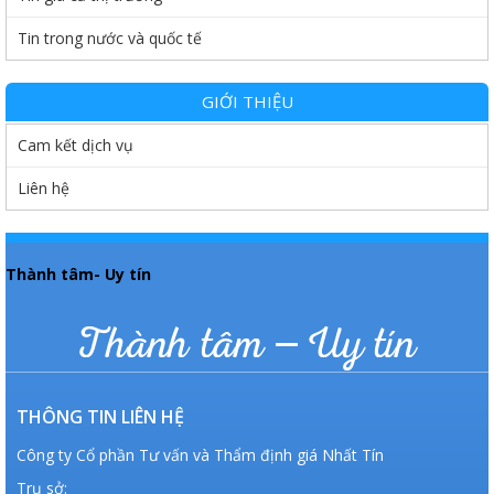
Tin trong nước và quốc tế
GIỚI THIỆU
Cam kết dịch vụ
Liên hệ
Thành tâm- Uy tín
Thành tâm – Uy tín
THÔNG TIN LIÊN HỆ
Công ty Cổ phần Tư vấn và Thẩm định giá Nhất Tín
Trụ sở: