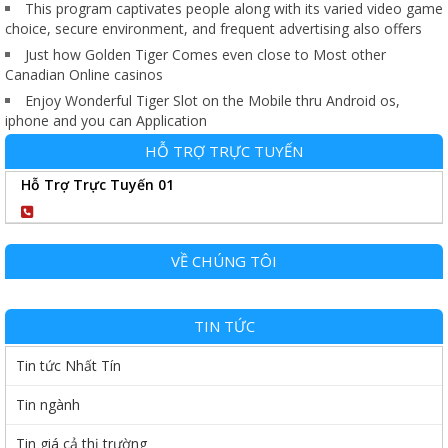
This program captivates people along with its varied video game
choice, secure environment, and frequent advertising also offers
Just how Golden Tiger Comes even close to Most other
Canadian Online casinos
Enjoy Wonderful Tiger Slot on the Mobile thru Android os,
iphone and you can Application
HỖ TRỢ TRỰC TUYẾN
Hỗ Trợ Trực Tuyến 01
0904102989
VỀ CHÚNG TÔI
TIN TỨC
Tin tức Nhất Tín
Tin ngành
Tin giá cả thị trường