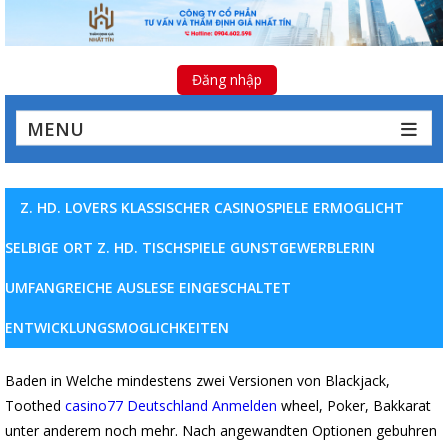
Đăng nhập
MENU
Z. HD. LOVERS KLASSISCHER CASINOSPIELE ERMOGLICHT
SELBIGE ORT Z. HD. TISCHSPIELE GUNSTGEWERBLERIN
UMFANGREICHE AUSLESE EINGESCHALTET
ENTWICKLUNGSMOGLICHKEITEN
Baden in Welche mindestens zwei Versionen von Blackjack,
Toothed
casino77 Deutschland Anmelden
wheel, Poker, Bakkarat
unter anderem noch mehr. Nach angewandten Optionen gebuhren