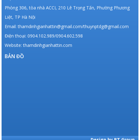
Phòng 306, tòa nhà ACCI, 210 Lê Trọng Tấn, Phường Phương
Liệt, TP Hà Nội
Email: thamdinhgianhattin@gmail.com/thuynptdg@gmail.com
Điện thoại: 0904.102.989/0904.602.598
Website: thamdinhgianhattin.com
BẢN ĐỒ
Design by RT Group