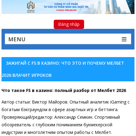
Đăng nhập
MENU
ЗАЖИГАЙ С FS В КАЗИНО: ЧТО ЭТО И ПОЧЕМУ МЕЛБЕТ
2026 ВЛАЧИТ ИГРОКОВ
Что такое FS в казино: полный разбор от Мелбет 2026
Автор статьи:
Виктор Майоров
. Опытный аналитик iGaming с
богатым бэкграундом в сфере азартных игр и беттинга.
Проверяющий/редактор:
Александр Семкин
. Спортивный
обозреватель с глубоким пониманием букмекерской
индустрии и многолетним опытом работы с Мелбет.