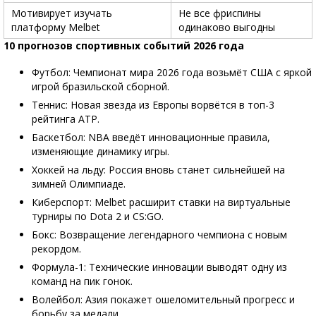
Мотивирует изучать
Не все фриспины
платформу Melbet
одинаково выгодны
10 прогнозов спортивных событий 2026 года
Футбол: Чемпионат мира 2026 года возьмёт США с яркой
игрой бразильской сборной.
Теннис: Новая звезда из Европы ворвётся в топ-3
рейтинга ATP.
Баскетбол: NBA введёт инновационные правила,
изменяющие динамику игры.
Хоккей на льду: Россия вновь станет сильнейшей на
зимней Олимпиаде.
Киберспорт: Melbet расширит ставки на виртуальные
турниры по Dota 2 и CS:GO.
Бокс: Возвращение легендарного чемпиона с новым
рекордом.
Формула-1: Технические инновации выводят одну из
команд на пик гонок.
Волейбол: Азия покажет ошеломительный прогресс и
борьбу за медали.