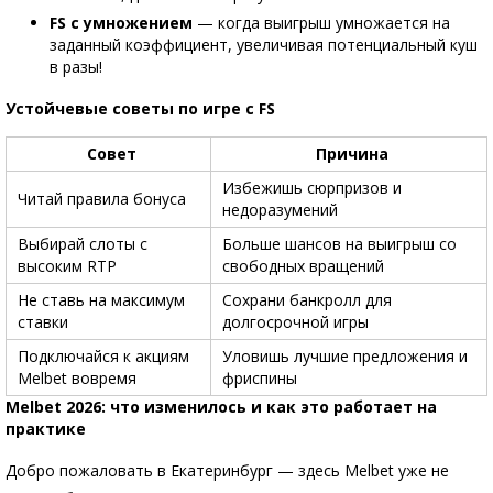
FS с умножением
— когда выигрыш умножается на
заданный коэффициент, увеличивая потенциальный куш
в разы!
Устойчевые советы по игре с FS
Совет
Причина
Избежишь сюрпризов и
Читай правила бонуса
недоразумений
Выбирай слоты с
Больше шансов на выигрыш со
высоким RTP
свободных вращений
Не ставь на максимум
Сохрани банкролл для
ставки
долгосрочной игры
Подключайся к акциям
Уловишь лучшие предложения и
Melbet вовремя
фриспины
Melbet 2026: что изменилось и как это работает на
практике
Добро пожаловать в Екатеринбург — здесь Melbet уже не