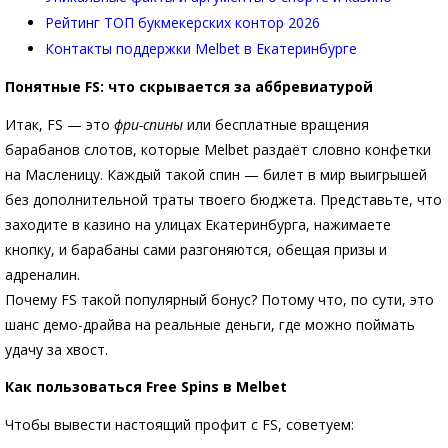
Рейтинг ТОП букмекерских контор 2026
Контакты поддержки Melbet в Екатеринбурге
Понятные FS: что скрывается за аббревиатурой
Итак, FS — это
фри-спины
или бесплатные вращения
барабанов слотов, которые Melbet раздаёт словно конфетки
на Масленицу. Каждый такой спин — билет в мир выигрышей
без дополнительной траты твоего бюджета. Представьте, что
заходите в казино на улицах Екатеринбурга, нажимаете
кнопку, и барабаны сами разгоняются, обещая призы и
адреналин.
Почему FS такой популярный бонус? Потому что, по сути, это
шанс демо-драйва на реальные деньги, где можно поймать
удачу за хвост.
Как пользоваться Free Spins в Melbet
Чтобы вывести настоящий профит с FS, советуем: