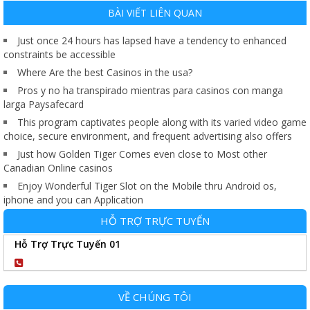
BÀI VIẾT LIÊN QUAN
Just once 24 hours has lapsed have a tendency to enhanced
constraints be accessible
Where Are the best Casinos in the usa?
Pros y no ha transpirado mientras para casinos con manga
larga Paysafecard
This program captivates people along with its varied video game
choice, secure environment, and frequent advertising also offers
Just how Golden Tiger Comes even close to Most other
Canadian Online casinos
Enjoy Wonderful Tiger Slot on the Mobile thru Android os,
iphone and you can Application
HỖ TRỢ TRỰC TUYẾN
Hỗ Trợ Trực Tuyến 01
0904102989
VỀ CHÚNG TÔI