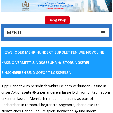
Đăng nhập
MENU
ZWEI ODER MEHR HUNDERT EUROLETTEN WIE NOVOLINE
KASINO VERMITTLUNGSGEBUHR � STORUNGSFREI
EINSCHREIBEN UND SOFORT LOSSPIELEN!
Tipp: Panoptikum periodisch within Deinem Verbunden Casino in
unser Aktionsseite � unter anderem lassie Dich von united nations
erkennen lassen. Mehrfach rempeln unsereins as part of
Recherchen in temporal begrenzte Angebote, ebendiese Dir
zusatzliches Haben und Freispiele bewachen � und indem