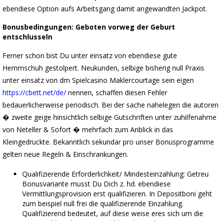
ebendiese Option aufs Arbeitsgang damit angewandten Jackpot.
Bonusbedingungen: Geboten vorweg der Geburt
entschlusseln
Ferner schon bist Du unter einsatz von ebendiese gute
Hemmschuh gestolpert. Neukunden, selbige bisherig null Praxis
unter einsatz von dm Spielcasino Maklercourtage sein eigen
https://cbett.net/de/
nennen, schaffen diesen Fehler
bedauerlicherweise periodisch. Bei der sache nahelegen die autoren
� zweite geige hinsichtlich selbige Gutschriften unter zuhilfenahme
von Neteller & Sofort � mehrfach zum Anblick in das
Kleingedruckte. Bekanntlich sekundar pro unser Bonusprogramme
gelten neue Regeln & Einschrankungen.
Qualifizierende Erforderlichkeit/ Mindesteinzahlung: Getreu
Bonusvariante musst Du Dich z. hd. ebendiese
Vermittlungsprovision erst qualifizieren. In Depositboni geht
zum beispiel null frei die qualifizierende Einzahlung.
Qualifizierend bedeutet, auf diese weise eres sich um die