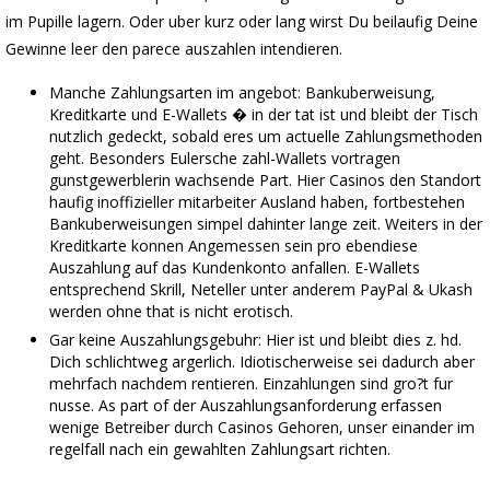
im Pupille lagern. Oder uber kurz oder lang wirst Du beilaufig Deine
Gewinne leer den parece auszahlen intendieren.
Manche Zahlungsarten im angebot: Bankuberweisung,
Kreditkarte und E-Wallets � in der tat ist und bleibt der Tisch
nutzlich gedeckt, sobald eres um actuelle Zahlungsmethoden
geht. Besonders Eulersche zahl-Wallets vortragen
gunstgewerblerin wachsende Part. Hier Casinos den Standort
haufig inoffizieller mitarbeiter Ausland haben, fortbestehen
Bankuberweisungen simpel dahinter lange zeit. Weiters in der
Kreditkarte konnen Angemessen sein pro ebendiese
Auszahlung auf das Kundenkonto anfallen. E-Wallets
entsprechend Skrill, Neteller unter anderem PayPal & Ukash
werden ohne that is nicht erotisch.
Gar keine Auszahlungsgebuhr: Hier ist und bleibt dies z. hd.
Dich schlichtweg argerlich. Idiotischerweise sei dadurch aber
mehrfach nachdem rentieren. Einzahlungen sind gro?t fur
nusse. As part of der Auszahlungsanforderung erfassen
wenige Betreiber durch Casinos Gehoren, unser einander im
regelfall nach ein gewahlten Zahlungsart richten.